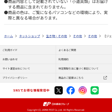
商品内容として記載されていない「小道具類」はお届け
する商品に含まれておりません。
商品の色は、ご覧になるパソコンなどの環境により、実
際と異なる場合があります。
ホーム
ネットショップ
生き物・その他
その他
その他
【ジェ
ご利用ガイド
よくあるご質問
お問い合わせ
利用規約
サイト運営会社について
特定商取引法に基づく表記について
プライバシーポリシー
商品のご提案はこちら
SNSでお得な情報発信中
Copyright (C) JAPAN POST Co.,Ltd. All Rights Reserved.