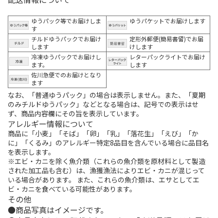
ゆうパック等でお届けしま
ゆうパケットでお届けします
す
チルドゆうパックでお届け
定形外郵便(簡易書留)でお届
します
けします
冷凍ゆうパックでお届けし
レターパックライトでお届け
ます。
します
佐川急便でのお届けとなり
ます
なお、「普通ゆうパック」の場合は表示しません。また、「夏期
のみチルドゆうパック」などとなる場合は、記号での表示はせ
ず、商品内容欄にその旨を表示しています。
アレルギー情報について
商品に「小麦」「そば」「卵」「乳」「落花生」「えび」「か
に」「くるみ」のアレルギー特定8品目を含んでいる場合に品目名
を表示します。
※エビ・カニを除く魚介類（これらの魚介類を原材料として製造
された加工品も含む）は、漁獲漁法によりエビ・カニが混じって
いる場合があります。 また、これらの魚介類は、エサとしてエ
ビ・カニを食べている可能性があります。
その他
商品写真はイメージです。