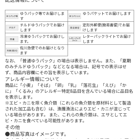
ゆうパック等でお届けしま
ゆうパケットでお届けします
す
チルドゆうパックでお届け
定形外郵便(簡易書留)でお届
します
けします
冷凍ゆうパックでお届けし
レターパックライトでお届け
ます。
します
佐川急便でのお届けとなり
ます
なお、「普通ゆうパック」の場合は表示しません。また、「夏期
のみチルドゆうパック」などとなる場合は、記号での表示はせ
ず、商品内容欄にその旨を表示しています。
アレルギー情報について
商品に「小麦」「そば」「卵」「乳」「落花生」「えび」「か
に」「くるみ」のアレルギー特定8品目を含んでいる場合に品目名
を表示します。
※エビ・カニを除く魚介類（これらの魚介類を原材料として製造
された加工品も含む）は、漁獲漁法によりエビ・カニが混じって
いる場合があります。 また、これらの魚介類は、エサとしてエ
ビ・カニを食べている可能性があります。
その他
商品写真はイメージです。