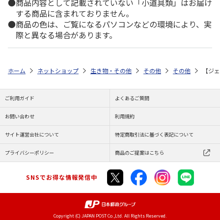
商品内容として記載されていない「小道具類」はお届け
する商品に含まれておりません。
商品の色は、ご覧になるパソコンなどの環境により、実
際と異なる場合があります。
ホーム
ネットショップ
生き物・その他
その他
その他
【ジェ
ご利用ガイド
よくあるご質問
お問い合わせ
利用規約
サイト運営会社について
特定商取引法に基づく表記について
プライバシーポリシー
商品のご提案はこちら
SNSでお得な情報発信中
Copyright (C) JAPAN POST Co.,Ltd. All Rights Reserved.