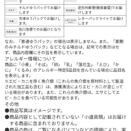
す
チルドゆうパックでお届け
定形外郵便(簡易書留)でお届
します
けします
冷凍ゆうパックでお届けし
レターパックライトでお届け
ます。
します
佐川急便でのお届けとなり
ます
なお、「普通ゆうパック」の場合は表示しません。また、「夏期
のみチルドゆうパック」などとなる場合は、記号での表示はせ
ず、商品内容欄にその旨を表示しています。
アレルギー情報について
商品に「小麦」「そば」「卵」「乳」「落花生」「えび」「か
に」「くるみ」のアレルギー特定8品目を含んでいる場合に品目名
を表示します。
※エビ・カニを除く魚介類（これらの魚介類を原材料として製造
された加工品も含む）は、漁獲漁法によりエビ・カニが混じって
いる場合があります。 また、これらの魚介類は、エサとしてエ
ビ・カニを食べている可能性があります。
その他
商品写真はイメージです。
商品内容として記載されていない「小道具類」はお届け
する商品に含まれておりません。
商品の色は、ご覧になるパソコンなどの環境により、実