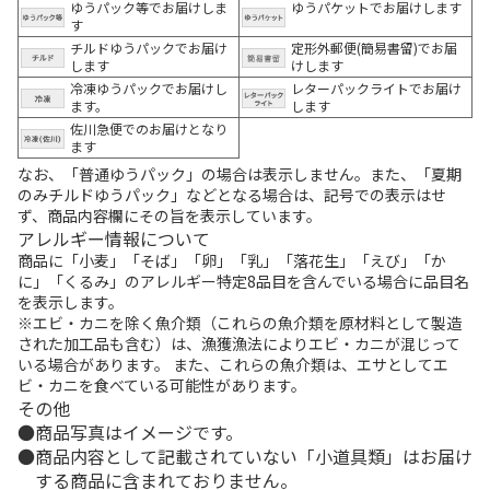
ゆうパック等でお届けしま
ゆうパケットでお届けします
す
チルドゆうパックでお届け
定形外郵便(簡易書留)でお届
します
けします
冷凍ゆうパックでお届けし
レターパックライトでお届け
ます。
します
佐川急便でのお届けとなり
ます
なお、「普通ゆうパック」の場合は表示しません。また、「夏期
のみチルドゆうパック」などとなる場合は、記号での表示はせ
ず、商品内容欄にその旨を表示しています。
アレルギー情報について
商品に「小麦」「そば」「卵」「乳」「落花生」「えび」「か
に」「くるみ」のアレルギー特定8品目を含んでいる場合に品目名
を表示します。
※エビ・カニを除く魚介類（これらの魚介類を原材料として製造
された加工品も含む）は、漁獲漁法によりエビ・カニが混じって
いる場合があります。 また、これらの魚介類は、エサとしてエ
ビ・カニを食べている可能性があります。
その他
商品写真はイメージです。
商品内容として記載されていない「小道具類」はお届け
する商品に含まれておりません。