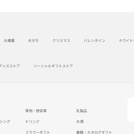
お歳暮
おせち
クリスマス
バレンタイン
ホワイト
グッズストア
ソーシャルギフトストア
果物・野菜等
乳製品
シング
ドリンク
お酒
フラワーギフト
書籍・カタログギフト