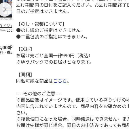
届け期間内の日付をご記入ください。お届け期間終了
日のご指定はできません。
【のし・包装について】
LB ドジャース 大
ドジャース 大谷翔
ドジャース 大谷翔
MLB ドジャー
●のし紙のご指定はできません。
平 2026 NL 3・
平 日本人最多53試
平 日本人最多53試
谷翔平・山本
月投手
…
合連続出塁記念 ダ
合連続出塁記念 コ
佐々木朗希 
●二重包装のご指定はできません。
ブ
…
イ
…
3,000円
33,000円
9,900円
8,500円
【送料】
送料・税込)
(送料・税込)
(送料・税込)
(送料・税込)
お届け先ごと全国一律990円（税込）
※ゆうパックでのお届けとなります。
【同梱】
同梱可能な商品は
こちら
。
----その他のご注意----
※商品画像はイメージです。使用している盛りつけの
内容に含まれていませんので、商品内容をお確かめの
さい。
※複数個口になった場合、同時発送はできません。ま
お届け先様が同じ場合、同日のお申込みであっても商