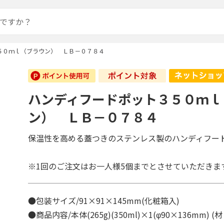
５０ｍｌ（ブラウン） ＬＢ－０７８４
ハンディフードポット３５０ｍｌ
ン） ＬＢ－０７８４
保温性を高める蓋つきのステンレス製のハンディフー
※1回のご注文はお一人様5個までとさせていただきま
●包装サイズ/91×91×145mm(化粧箱入)
●商品内容/本体(265g)(350ml)×1(φ90×136mm)