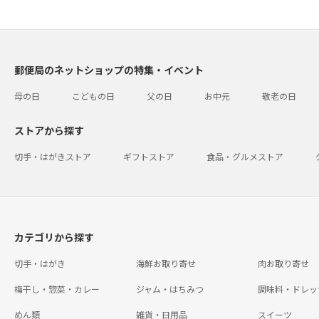
郵便局のネットショップの特集・イベント
母の日
こどもの日
父の日
お中元
敬老の日
ストアから探す
切手・はがきストア
ギフトストア
食品・グルメストア
カテゴリから探す
切手・はがき
海鮮お取り寄せ
肉お取り寄せ
梅干し・惣菜・カレー
ジャム・はちみつ
調味料・ドレッ
めん類
雑貨・日用品
スイーツ