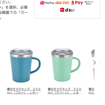
ださい。
+」を選択、必要
当画面での「カー
。
蓋付きマグカップ ３５０
蓋付きマグカップ ３５０
蓋付きマグ
ｍｌ（ブルー） ＬＢ－６
ｍｌ（グリーン） ＬＢ－
ｍｌ（ブラ
９７１
６８０７
６８１４