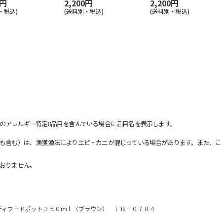
0円
2,200円
2,200円
・税込)
(送料別・税込)
(送料別・税込)
のアレルギー特定8品目を含んでいる場合に品目名を表示します。
も含む）は、漁獲漁法によりエビ・カニが混じっている場合があります。また、こ
おりません。
ディフードポット３５０ｍｌ（ブラウン） ＬＢ－０７８４