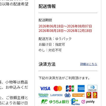
日以降の配達希望
配送情報
配送期間
ス 大
MLB ドジャース 大
ドジャース 大谷翔
MLB ドジャース 大
由伸・
谷翔平 2026 NL 3・
平 日本人最多53試
谷翔平 2026 NL 3・
2026年06月18日～2026年08月07日
日本人
…
4月投手
…
合連続出塁記念 シ
4月投手
…
2026年08月18日～2026年12月18日
ル
…
17,000円
17,000円
8,500円
配送方法
ゆうパック
(送料・税込)
(送料・税込)
(送料・税込)
お届け日
指定可
のし
対応不可
決済方法
詳細はこちら
下記の決済方法がご利用頂けます。
器、小物等は商品
上、お申込みくだ
た、ご依頼主様と
品によりお届け日