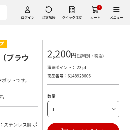
0
ログイン
注文履歴
クイック注文
カート
メニュー
2,200
円
（ブラウ
(送料別・税込)
獲得ポイント： 22 pt
商品番号
6148928606
ドポットです。
す。
数量
 (材：ステンレス鋼 ポ