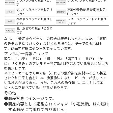
ゆうパック等でお届けしま
ゆうパケットでお届けします
す
チルドゆうパックでお届け
定形外郵便(簡易書留)でお届
します
けします
冷凍ゆうパックでお届けし
レターパックライトでお届け
ます。
します
佐川急便でのお届けとなり
ます
なお、「普通ゆうパック」の場合は表示しません。また、「夏期
のみチルドゆうパック」などとなる場合は、記号での表示はせ
ず、商品内容欄にその旨を表示しています。
アレルギー情報について
商品に「小麦」「そば」「卵」「乳」「落花生」「えび」「か
に」「くるみ」のアレルギー特定8品目を含んでいる場合に品目名
を表示します。
※エビ・カニを除く魚介類（これらの魚介類を原材料として製造
された加工品も含む）は、漁獲漁法によりエビ・カニが混じって
いる場合があります。 また、これらの魚介類は、エサとしてエ
ビ・カニを食べている可能性があります。
その他
商品写真はイメージです。
商品内容として記載されていない「小道具類」はお届け
する商品に含まれておりません。