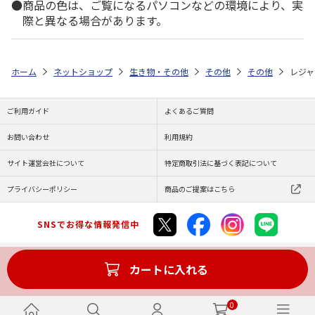
商品の色は、ご覧になるパソコンなどの環境により、実
際と異なる場合があります。
ホーム
ネットショップ
生き物・その他
その他
その他
レジャ
ご利用ガイド
よくあるご質問
お問い合わせ
利用規約
サイト運営会社について
特定商取引法に基づく表記について
プライバシーポリシー
商品のご提案はこちら
SNSでお得な情報発信中
カートに入れる
Copyright (C) JAPAN POST Co.,Ltd. All Rights Reserved.
0