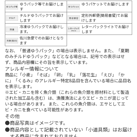
ゆうパック等でお届けしま
ゆうパケットでお届けします
す
チルドゆうパックでお届け
定形外郵便(簡易書留)でお届
します
けします
冷凍ゆうパックでお届けし
レターパックライトでお届け
ます。
します
佐川急便でのお届けとなり
ます
なお、「普通ゆうパック」の場合は表示しません。また、「夏期
のみチルドゆうパック」などとなる場合は、記号での表示はせ
ず、商品内容欄にその旨を表示しています。
アレルギー情報について
商品に「小麦」「そば」「卵」「乳」「落花生」「えび」「か
に」「くるみ」のアレルギー特定8品目を含んでいる場合に品目名
を表示します。
※エビ・カニを除く魚介類（これらの魚介類を原材料として製造
された加工品も含む）は、漁獲漁法によりエビ・カニが混じって
いる場合があります。 また、これらの魚介類は、エサとしてエ
ビ・カニを食べている可能性があります。
その他
商品写真はイメージです。
商品内容として記載されていない「小道具類」はお届け
する商品に含まれておりません。