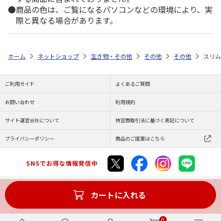
商品の色は、ご覧になるパソコンなどの環境により、実
際と異なる場合があります。
ホーム
ネットショップ
生き物・その他
その他
その他
スリム
ご利用ガイド
よくあるご質問
お問い合わせ
利用規約
サイト運営会社について
特定商取引法に基づく表記について
プライバシーポリシー
商品のご提案はこちら
SNSでお得な情報発信中
カートに入れる
Copyright (C) JAPAN POST Co.,Ltd. All Rights Reserved.
0