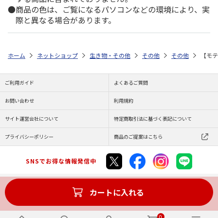
商品の色は、ご覧になるパソコンなどの環境により、実
際と異なる場合があります。
ホーム
ネットショップ
生き物・その他
その他
その他
【モテ
ご利用ガイド
よくあるご質問
お問い合わせ
利用規約
サイト運営会社について
特定商取引法に基づく表記について
プライバシーポリシー
商品のご提案はこちら
SNSでお得な情報発信中
カートに入れる
Copyright (C) JAPAN POST Co.,Ltd. All Rights Reserved.
0