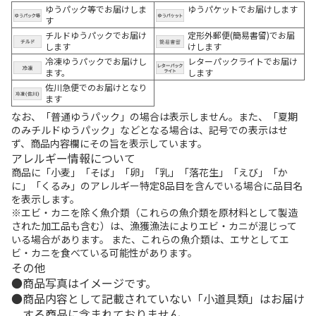
ゆうパック等でお届けしま
ゆうパケットでお届けします
す
チルドゆうパックでお届け
定形外郵便(簡易書留)でお届
します
けします
冷凍ゆうパックでお届けし
レターパックライトでお届け
ます。
します
佐川急便でのお届けとなり
ます
なお、「普通ゆうパック」の場合は表示しません。また、「夏期
のみチルドゆうパック」などとなる場合は、記号での表示はせ
ず、商品内容欄にその旨を表示しています。
アレルギー情報について
商品に「小麦」「そば」「卵」「乳」「落花生」「えび」「か
に」「くるみ」のアレルギー特定8品目を含んでいる場合に品目名
を表示します。
※エビ・カニを除く魚介類（これらの魚介類を原材料として製造
された加工品も含む）は、漁獲漁法によりエビ・カニが混じって
いる場合があります。 また、これらの魚介類は、エサとしてエ
ビ・カニを食べている可能性があります。
その他
商品写真はイメージです。
商品内容として記載されていない「小道具類」はお届け
する商品に含まれておりません。