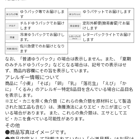
ゆうパック等でお届けしま
ゆうパケットでお届けします
す
チルドゆうパックでお届け
定形外郵便(簡易書留)でお届
します
けします
冷凍ゆうパックでお届けし
レターパックライトでお届け
ます。
します
佐川急便でのお届けとなり
ます
なお、「普通ゆうパック」の場合は表示しません。また、「夏期
のみチルドゆうパック」などとなる場合は、記号での表示はせ
ず、商品内容欄にその旨を表示しています。
アレルギー情報について
商品に「小麦」「そば」「卵」「乳」「落花生」「えび」「か
に」「くるみ」のアレルギー特定8品目を含んでいる場合に品目名
を表示します。
※エビ・カニを除く魚介類（これらの魚介類を原材料として製造
された加工品も含む）は、漁獲漁法によりエビ・カニが混じって
いる場合があります。 また、これらの魚介類は、エサとしてエ
ビ・カニを食べている可能性があります。
その他
商品写真はイメージです。
商品内容として記載されていない「小道具類」はお届け