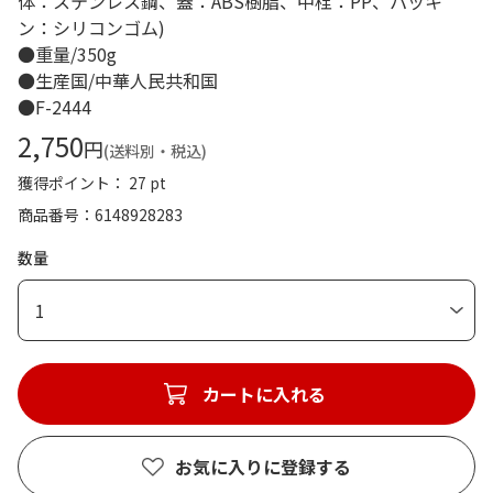
体：ステンレス鋼、蓋：ABS樹脂、中栓：PP、パッキ
ン：シリコンゴム)
●重量/350g
●生産国/中華人民共和国
●F-2444
2,750
円
(送料別・税込)
獲得ポイント： 27 pt
商品番号
6148928283
数量
1
カートに入れる
お気に入りに登録する