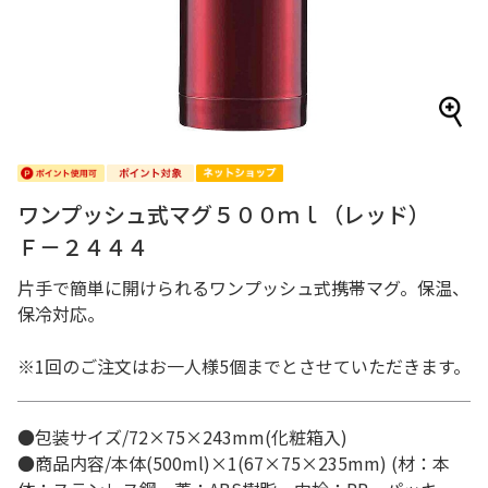
ワンプッシュ式マグ５００ｍｌ（レッド）
Ｆ－２４４４
片手で簡単に開けられるワンプッシュ式携帯マグ。保温、
保冷対応。
※1回のご注文はお一人様5個までとさせていただきます。
●包装サイズ/72×75×243mm(化粧箱入)
●商品内容/本体(500ml)×1(67×75×235mm) (材：本