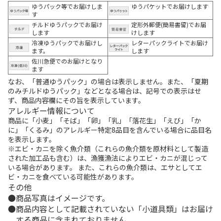
ゆうパック等でお届けしま
ゆうパケットでお届けします
す
チルドゆうパックでお届け
定形外郵便(簡易書留)でお届
します
けします
冷凍ゆうパックでお届けし
レターパックライトでお届け
ます。
します
佐川急便でのお届けとなり
ます
なお、「普通ゆうパック」の場合は表示しません。また、「夏期
のみチルドゆうパック」などとなる場合は、記号での表示はせ
ず、商品内容欄にその旨を表示しています。
アレルギー情報について
商品に「小麦」「そば」「卵」「乳」「落花生」「えび」「か
に」「くるみ」のアレルギー特定8品目を含んでいる場合に品目名
を表示します。
※エビ・カニを除く魚介類（これらの魚介類を原材料として製造
された加工品も含む）は、漁獲漁法によりエビ・カニが混じって
いる場合があります。 また、これらの魚介類は、エサとしてエ
ビ・カニを食べている可能性があります。
その他
商品写真はイメージです。
商品内容として記載されていない「小道具類」はお届け
する商品に含まれておりません。