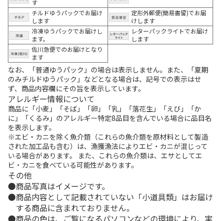
す
チルドゆうパックでお届け
定形外郵便(簡易書留)でお届
します
けします
冷凍ゆうパックでお届けし
レターパックライトでお届け
ます。
します
佐川急便でのお届けとなり
ます
なお、「普通ゆうパック」の場合は表示しません。また、「夏期
のみチルドゆうパック」などとなる場合は、記号での表示はせ
ず、商品内容欄にその旨を表示しています。
アレルギー情報について
商品に「小麦」「そば」「卵」「乳」「落花生」「えび」「か
に」「くるみ」のアレルギー特定8品目を含んでいる場合に品目名
を表示します。
※エビ・カニを除く魚介類（これらの魚介類を原材料として製造
された加工品も含む）は、漁獲漁法によりエビ・カニが混じって
いる場合があります。 また、これらの魚介類は、エサとしてエ
ビ・カニを食べている可能性があります。
その他
商品写真はイメージです。
商品内容として記載されていない「小道具類」はお届け
する商品に含まれておりません。
商品の色は、ご覧になるパソコンなどの環境により、実