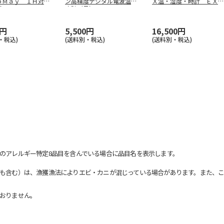
ｏＭａｙ ＩＨ対応
ン高精度デジタル電波温湿
Ｘ温・湿度・時計 ＥＸ－
ポット
…
度計（黒）
…
７４２
0円
5,500円
16,500円
・税込)
(送料別・税込)
(送料別・税込)
のアレルギー特定8品目を含んでいる場合に品目名を表示します。
も含む）は、漁獲漁法によりエビ・カニが混じっている場合があります。また、こ
おりません。