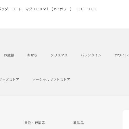
パウダーコート マグ３００ｍｌ（アイボリー） ＣＣ－３０Ｉ
お歳暮
おせち
クリスマス
バレンタイン
ホワイト
グッズストア
ソーシャルギフトストア
果物・野菜等
乳製品