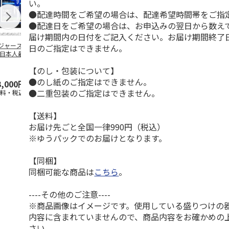
い。
●配達時間をご希望の場合は、配達希望時間帯をご指
●配達日をご希望の場合は、お申込みの翌日から数えて
届け期間内の日付をご記入ください。お届け期間終了
ジャース 大谷翔
MLB ドジャース 大
ドジャース 大谷翔
MLB ドジャー
日のご指定はできません。
 日本人最多53試
谷翔平 2026 NL 3・
平 日本人最多53試
谷翔平・山本
連続出塁記念 ダ
4月投手
…
合連続出塁記念 コ
佐々木朗希 
【のし・包装について】
…
イ
…
●のし紙のご指定はできません。
3,000円
33,000円
9,900円
8,500円
●二重包装のご指定はできません。
送料・税込)
(送料・税込)
(送料・税込)
(送料・税込)
【送料】
お届け先ごと全国一律990円（税込）
※ゆうパックでのお届けとなります。
【同梱】
同梱可能な商品は
こちら
。
----その他のご注意----
※商品画像はイメージです。使用している盛りつけの
内容に含まれていませんので、商品内容をお確かめの
さい。