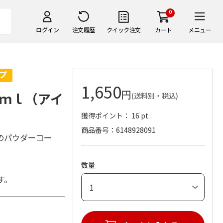
0
ログイン
注文履歴
クイック注文
カート
メニュー
1,650
円
ｍｌ（アイ
(送料別・税込)
獲得ポイント： 16 pt
商品番号
6148928091
のパウダーコー
数量
す。