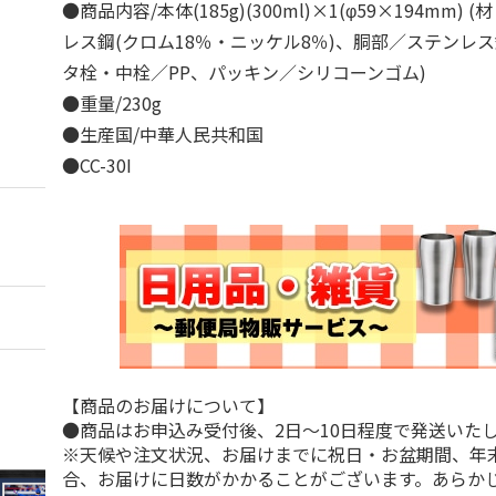
●商品内容/本体(185g)(300ml)×1(φ59×194mm)
レス鋼(クロム18％・ニッケル8％)、胴部／ステンレス
タ栓・中栓／PP、パッキン／シリコーンゴム)
●重量/230g
●生産国/中華人民共和国
●CC-30I
【商品のお届けについて】
●商品はお申込み受付後、2日～10日程度で発送いた
※天候や注文状況、お届けまでに祝日・お盆期間、年
合、お届けに日数がかかることがございます。あらか