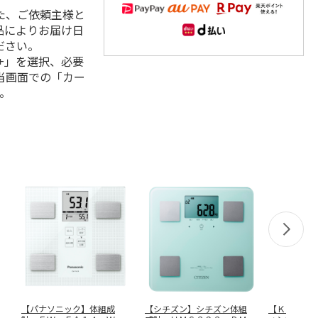
た、ご依頼主様と
品によりお届け日
ださい。
+」を選択、必要
当画面での「カー
。
【パナソニック】体組成
【シチズン】シチズン体組
【Ｋｅｎｋ