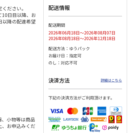
配送情報
定ください。
10日目以降、お
日以降の配達希望
配送期間
ス 大
MLB ドジャース 大
ドジャース 大谷翔
MLB ドジャース 大
由伸・
谷翔平 2026 NL 3・
平 日本人最多53試
谷翔平 2026 NL 3・
2026年06月18日～2026年08月07日
日本人
…
4月投手
…
合連続出塁記念 シ
4月投手
…
2026年08月18日～2026年12月18日
ル
…
17,000円
17,000円
8,500円
配送方法
ゆうパック
(送料・税込)
(送料・税込)
(送料・税込)
お届け日
指定可
のし
対応不可
決済方法
詳細はこちら
下記の決済方法がご利用頂けます。
器、小物等は商品
上、お申込みくだ