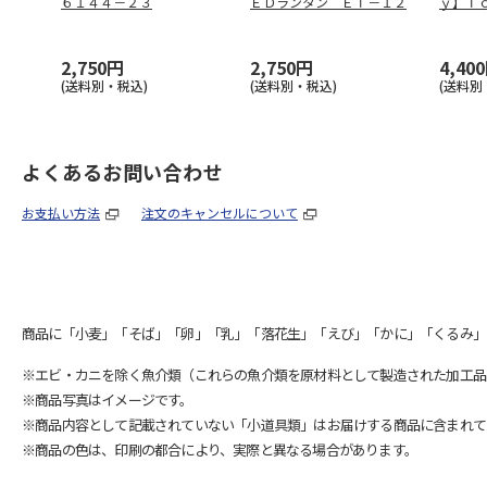
６１４４－２３
ＥＤランタン ＥＴ－１２
ｙ】Ｔ
マルチ
2,750円
2,750円
4,40
(送料別・税込)
(送料別・税込)
(送料別
よくあるお問い合わせ
お支払い方法
注文のキャンセルについて
商品に「小麦」「そば」「卵」「乳」「落花生」「えび」「かに」「くるみ」
※エビ・カニを除く魚介類（これらの魚介類を原材料として製造された加工品
※商品写真はイメージです。
※商品内容として記載されていない「小道具類」はお届けする商品に含まれて
※商品の色は、印刷の都合により、実際と異なる場合があります。