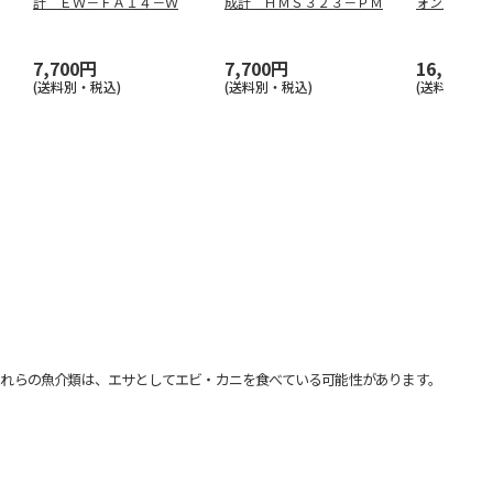
計 ＥＷ－ＦＡ１４－Ｗ
成計 ＨＭＳ３２３－ＰＭ
ォン対応天
－５０Ａ
7,700円
7,700円
16,500円
(送料別・税込)
(送料別・税込)
(送料別・税込
れらの魚介類は、エサとしてエビ・カニを食べている可能性があります。