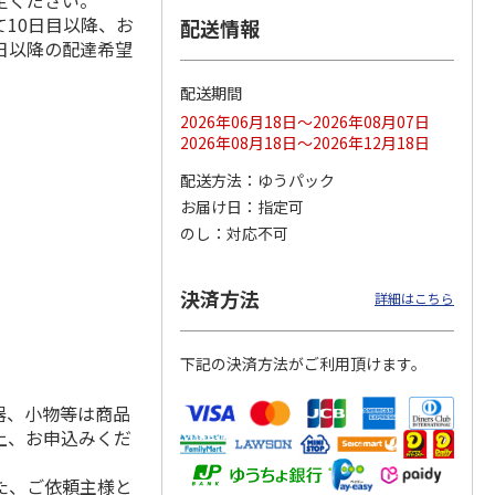
定ください。
10日目以降、お
配送情報
日以降の配達希望
配送期間
ス 大
MLB ドジャース 大
ドジャース 大谷翔
MLB ドジャース 大
由伸・
谷翔平 2026 NL 3・
平 日本人最多53試
谷翔平 2026 NL 3・
2026年06月18日～2026年08月07日
日本人
…
4月投手
…
合連続出塁記念 シ
4月投手
…
2026年08月18日～2026年12月18日
ル
…
17,000円
17,000円
8,500円
配送方法
ゆうパック
(送料・税込)
(送料・税込)
(送料・税込)
お届け日
指定可
のし
対応不可
決済方法
詳細はこちら
下記の決済方法がご利用頂けます。
器、小物等は商品
上、お申込みくだ
た、ご依頼主様と