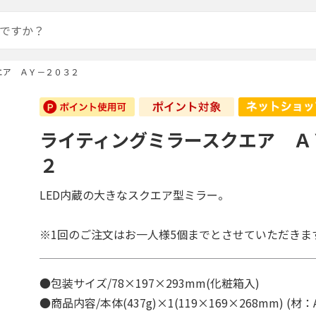
エア ＡＹ－２０３２
ライティングミラースクエア Ａ
２
LED内蔵の大きなスクエア型ミラー。
※1回のご注文はお一人様5個までとさせていただきま
●包装サイズ/78×197×293mm(化粧箱入)
●商品内容/本体(437g)×1(119×169×268mm) (