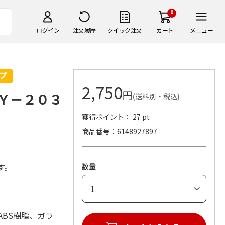
0
ログイン
注文履歴
クイック注文
カート
メニュー
2,750
円
Ｙ－２０３
(送料別・税込)
獲得ポイント： 27 pt
商品番号
6148927897
す。
数量
材：ABS樹脂、ガラ