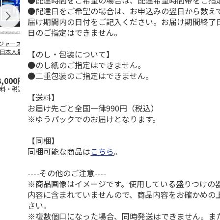
●配達時間をご希望の場合は、配達希望時間帯をご指
●配達日をご希望の場合は、お申込みの翌日から数えて
届け期間内の日付をご記入ください。お届け期間終了
日のご指定はできません。
ジャース 大谷翔
MLB ドジャース 大
ドジャース 大谷翔
MLB ドジャー
 日本人最多53試
谷翔平 2026 NL 3・
平 日本人最多53試
谷翔平・山本
【のし・包装について】
連続出塁記念 ダ
4月投手
…
合連続出塁記念 コ
佐々木朗希 
●のし紙のご指定はできません。
…
イ
…
●二重包装のご指定はできません。
3,000円
33,000円
9,900円
8,500円
送料・税込)
(送料・税込)
(送料・税込)
(送料・税込)
【送料】
お届け先ごと全国一律990円（税込）
※ゆうパックでのお届けとなります。
【同梱】
同梱可能な商品は
こちら
。
----その他のご注意----
※商品画像はイメージです。使用している盛りつけの
内容に含まれていませんので、商品内容をお確かめの
さい。
※複数個口になった場合、同時発送はできません。ま