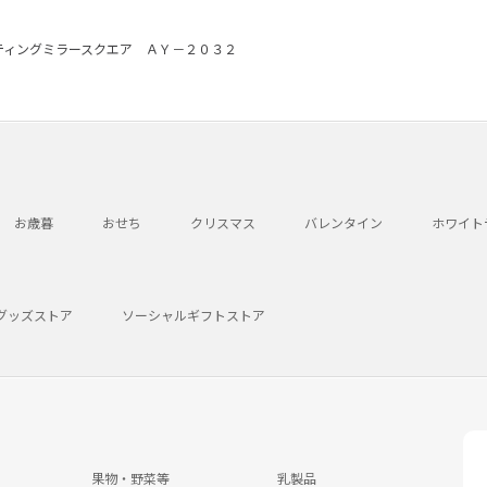
ティングミラースクエア ＡＹ－２０３２
お歳暮
おせち
クリスマス
バレンタイン
ホワイト
グッズストア
ソーシャルギフトストア
果物・野菜等
乳製品