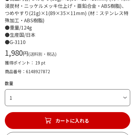
浸炭材・ニッケルメッキ仕上げ・亜鉛合金・ABS樹脂)、
つめやすり(21g)×1(89×35×11mm) (材：ステンレス特
殊加工・ABS樹脂)
●重量/124g
●生産国/日本
●G-3110
1,980
円
(送料別・税込)
獲得ポイント： 19 pt
商品番号
6148927872
数量
1
カートに入れる