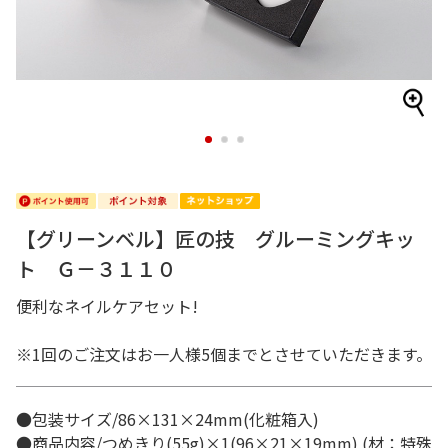
1
2
3
【グリーンベル】匠の技 グルーミングキッ
ト Ｇ－３１１０
便利なネイルケアセット!
※1回のご注文はお一人様5個までとさせていただきます。
●包装サイズ/86×131×24mm(化粧箱入)
●商品内容/つめきり(55g)×1(96×21×19mm) (材：特殊