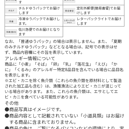
す
チルドゆうパックでお届け
定形外郵便(簡易書留)でお届
します
けします
冷凍ゆうパックでお届けし
レターパックライトでお届け
ます。
します
佐川急便でのお届けとなり
ます
なお、「普通ゆうパック」の場合は表示しません。また、「夏期
のみチルドゆうパック」などとなる場合は、記号での表示はせ
ず、商品内容欄にその旨を表示しています。
アレルギー情報について
商品に「小麦」「そば」「卵」「乳」「落花生」「えび」「か
に」「くるみ」のアレルギー特定8品目を含んでいる場合に品目名
を表示します。
※エビ・カニを除く魚介類（これらの魚介類を原材料として製造
された加工品も含む）は、漁獲漁法によりエビ・カニが混じって
いる場合があります。 また、これらの魚介類は、エサとしてエ
ビ・カニを食べている可能性があります。
その他
商品写真はイメージです。
商品内容として記載されていない「小道具類」はお届け
する商品に含まれておりません。
商品の色は、ご覧になるパソコンなどの環境により、実