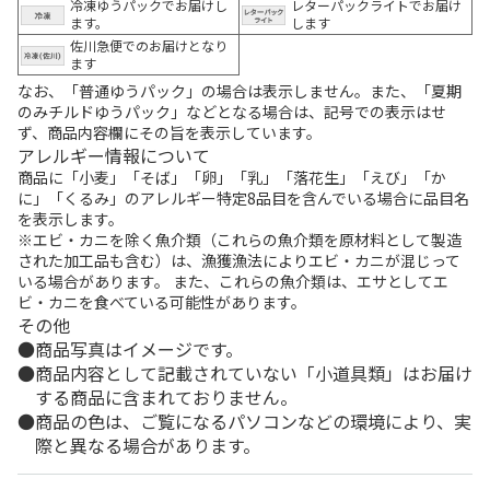
冷凍ゆうパックでお届けし
レターパックライトでお届け
ます。
します
佐川急便でのお届けとなり
ます
なお、「普通ゆうパック」の場合は表示しません。また、「夏期
のみチルドゆうパック」などとなる場合は、記号での表示はせ
ず、商品内容欄にその旨を表示しています。
アレルギー情報について
商品に「小麦」「そば」「卵」「乳」「落花生」「えび」「か
に」「くるみ」のアレルギー特定8品目を含んでいる場合に品目名
を表示します。
※エビ・カニを除く魚介類（これらの魚介類を原材料として製造
された加工品も含む）は、漁獲漁法によりエビ・カニが混じって
いる場合があります。 また、これらの魚介類は、エサとしてエ
ビ・カニを食べている可能性があります。
その他
商品写真はイメージです。
商品内容として記載されていない「小道具類」はお届け
する商品に含まれておりません。
商品の色は、ご覧になるパソコンなどの環境により、実
際と異なる場合があります。