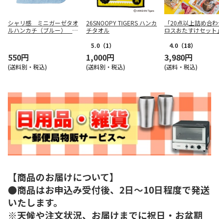
シャリ感 ミニガーゼタオ
26SNOOPY TIGERS ハンカ
「20点以上詰め合わ
ルハンカチ（ブルー） Ｓ
チタオル
ロスおたすけセット
ＫＧ１００５０Ｂ
5.0
（1）
4.0
（18）
550円
1,000円
3,980円
(送料別・税込)
(送料別・税込)
(送料・税込)
【商品のお届けについて】
●商品はお申込み受付後、2日～10日程度で発送
いたします。
※天候や注文状況、お届けまでに祝日・お盆期