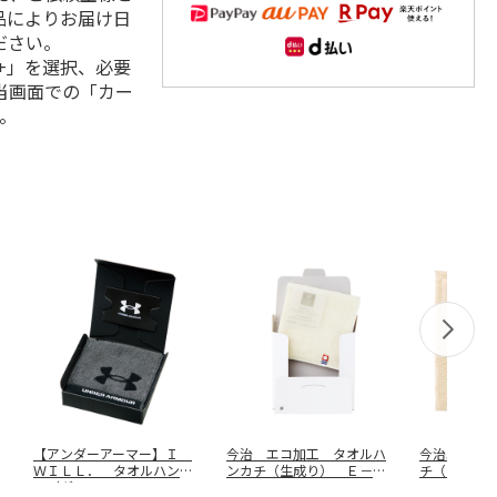
品によりお届け日
ださい。
+」を選択、必要
当画面での「カー
。
【アンダーアーマー】Ｉ
今治 エコ加工 タオルハ
今治エコ加
ＷＩＬＬ． タオルハンカ
ンカチ（生成り） Ｅ－３
チ（生成り
チ（グレー
…
１５１４
０４