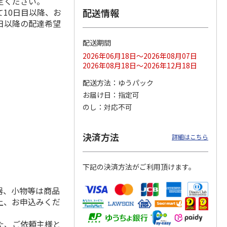
定ください。
10日目以降、お
配送情報
日以降の配達希望
配送期間
ス 大
MLB ドジャース 大
ドジャース 大谷翔
MLB ドジャース 大
由伸・
谷翔平 2026 NL 3・
平 日本人最多53試
谷翔平 2026 NL 3・
2026年06月18日～2026年08月07日
日本人
…
4月投手
…
合連続出塁記念 シ
4月投手
…
2026年08月18日～2026年12月18日
ル
…
17,000円
17,000円
8,500円
配送方法
ゆうパック
(送料・税込)
(送料・税込)
(送料・税込)
お届け日
指定可
のし
対応不可
決済方法
詳細はこちら
下記の決済方法がご利用頂けます。
器、小物等は商品
上、お申込みくだ
た、ご依頼主様と