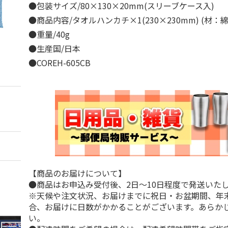
●包装サイズ/80×130×20mm(スリーブケース入)
●商品内容/タオルハンカチ×1(230×230mm) (材：
●重量/40g
●生産国/日本
●COREH-605CB
【商品のお届けについて】
●商品はお申込み受付後、2日～10日程度で発送いた
※天候や注文状況、お届けまでに祝日・お盆期間、年
合、お届けに日数がかかることがございます。あらか
い。