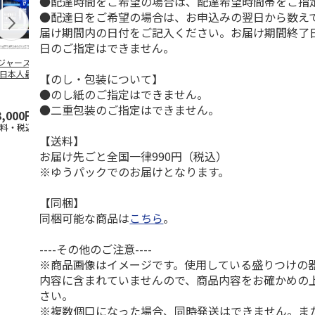
●配達時間をご希望の場合は、配達希望時間帯をご指
●配達日をご希望の場合は、お申込みの翌日から数えて
届け期間内の日付をご記入ください。お届け期間終了
日のご指定はできません。
ジャース 大谷翔
MLB ドジャース 大
ドジャース 大谷翔
MLB ドジャー
 日本人最多53試
谷翔平 2026 NL 3・
平 日本人最多53試
谷翔平・山本
【のし・包装について】
連続出塁記念 ダ
4月投手
…
合連続出塁記念 コ
佐々木朗希 
●のし紙のご指定はできません。
…
イ
…
●二重包装のご指定はできません。
3,000円
33,000円
9,900円
8,500円
送料・税込)
(送料・税込)
(送料・税込)
(送料・税込)
【送料】
お届け先ごと全国一律990円（税込）
※ゆうパックでのお届けとなります。
【同梱】
同梱可能な商品は
こちら
。
----その他のご注意----
※商品画像はイメージです。使用している盛りつけの
内容に含まれていませんので、商品内容をお確かめの
さい。
※複数個口になった場合、同時発送はできません。ま