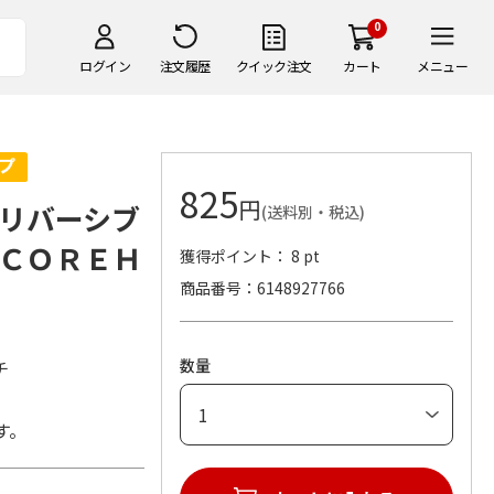
0
ログイン
注文履歴
クイック注文
カート
メニュー
825
円
リバーシブ
(送料別・税込)
ＣＯＲＥＨ
獲得ポイント： 8 pt
商品番号
6148927766
数量
チ
す。