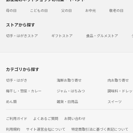
母の日
こどもの日
父の日
お中元
敬老の日
ストアから探す
切手・はがきストア
ギフトストア
食品・グルメストア
カテゴリから探す
切手・はがき
海鮮お取り寄せ
肉お取り寄せ
梅干し・惣菜・カレー
ジャム・はちみつ
調味料・ドレッ
めん類
雑貨・日用品
スイーツ
ご利用ガイド
よくあるご質問
お問い合わせ
利用規約
サイト運営会社について
特定商取引法に基づく表記について