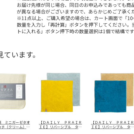
お届け先様が同じ場合、同日のお申込みであっても商
が異なる場合がございますので、あらかじめご了承く
※11点以上、ご購入希望の場合は、カート画面で「10
数量を入力し「再計算」ボタンを押下してください。
トに入れる」ボタン押下時の数量選択は1個で結構です
見ています。
感 ミニガーゼタオ
【ＤＡＩＬＹ ＰＲＡＩＲ
【ＤＡＩＬＹ ＰＲＡＩＲ
カチ（クリーム）
ＩＥ】リバーシブル タオ
ＩＥ】リバーシブル タオ
１０
…
ルハンカチ
…
ルハンカチ
…