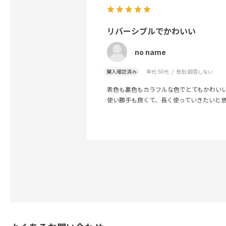
リバーシブルでかわいい
no name
購入確認済み
年代:
50代
性別:
回答しない
表色も裏色もカラフルな色でとてもかわい
使い勝手も良くて、長く使っていきたいと