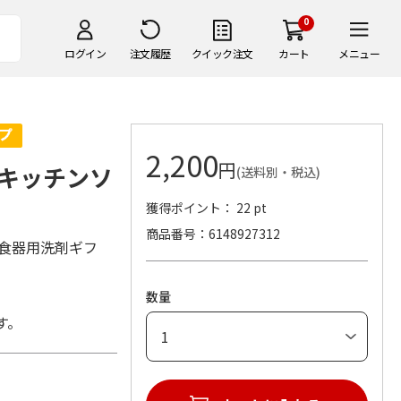
0
ログイン
注文履歴
クイック注文
カート
メニュー
2,200
円
キッチンソ
(送料別・税込)
獲得ポイント： 22 pt
商品番号
6148927312
食器用洗剤ギフ
数量
す。