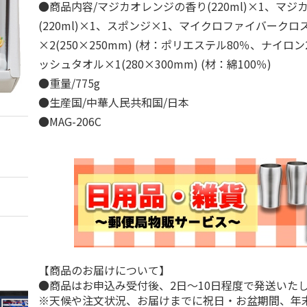
●商品内容/マジカオレンジの香り(220ml)×1、マジ
(220ml)×1、スポンジ×1、マイクロファイバークロ
×2(250×250mm) (材：ポリエステル80％、ナイロ
ッシュタオル×1(280×300mm) (材：綿100％)
●重量/775g
●生産国/中華人民共和国/日本
●MAG-206C
【商品のお届けについて】
●商品はお申込み受付後、2日～10日程度で発送いた
※天候や注文状況、お届けまでに祝日・お盆期間、年