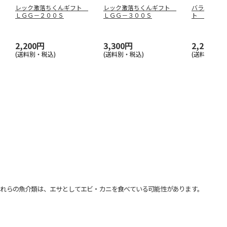
レック激落ちくんギフト
レック激落ちくんギフト
バラエティ
ＬＧＧ－２００Ｓ
ＬＧＧ－３００Ｓ
ト ＶＣＳ
2,200円
3,300円
2,200円
(送料別・税込)
(送料別・税込)
(送料別・税込
れらの魚介類は、エサとしてエビ・カニを食べている可能性があります。