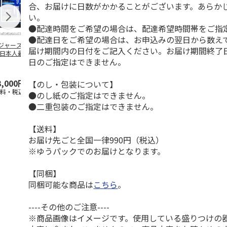
合、お届けに日数がかかることがございます。あらか
い。
●配達時間をご希望の場合は、配達希望時間帯をご指
●配達日をご希望の場合は、お申込みの翌日から数えて
ジャース 大谷翔
MLB ドジャース 大
ドジャース 大谷翔
MLB ドジャー
届け期間内の日付をご記入ください。お届け期間終了
 日本人最多53試
谷翔平 2026 NL 3・
平 日本人最多53試
谷翔平・山本
日のご指定はできません。
連続出塁記念 ダ
4月投手
…
合連続出塁記念 コ
佐々木朗希 
…
イ
…
3,000円
33,000円
9,900円
8,500円
【のし・包装について】
送料・税込)
(送料・税込)
(送料・税込)
(送料・税込)
●のし紙のご指定はできません。
●二重包装のご指定はできません。
【送料】
お届け先ごと全国一律990円（税込）
※ゆうパックでのお届けとなります。
【同梱】
同梱可能な商品は
こちら
。
----その他のご注意----
※商品画像はイメージです。使用している盛りつけの