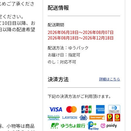
じめご了承くださ
配送情報
定ください。
10日目以降、お
配送期間
ス 大
MLB ドジャース 大
ドジャース 大谷翔
MLB ドジャース 大
日以降の配達希望
由伸・
谷翔平 2026 NL 3・
平 日本人最多53試
谷翔平 2026 NL 3・
2026年06月18日～2026年08月07日
日本人
…
4月投手
…
合連続出塁記念 シ
4月投手
…
2026年08月18日～2026年12月18日
ル
…
17,000円
17,000円
8,500円
配送方法
ゆうパック
(送料・税込)
(送料・税込)
(送料・税込)
お届け日
指定可
のし
対応不可
決済方法
詳細はこちら
下記の決済方法がご利用頂けます。
器、小物等は商品