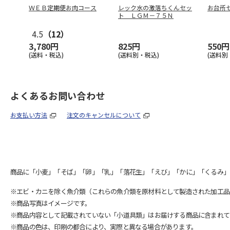
ＷＥＢ定期便お肉コース
レック水の激落ちくんセッ
お台所
ト ＬＧＭ－７５Ｎ
4.5
（12）
3,780円
825円
550円
(送料・税込)
(送料別・税込)
(送料別
よくあるお問い合わせ
お支払い方法
注文のキャンセルについて
商品に「小麦」「そば」「卵」「乳」「落花生」「えび」「かに」「くるみ」
※エビ・カニを除く魚介類（これらの魚介類を原材料として製造された加工品
※商品写真はイメージです。
※商品内容として記載されていない「小道具類」はお届けする商品に含まれて
※商品の色は、印刷の都合により、実際と異なる場合があります。