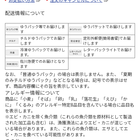
配送情報について
ゆうパック等でお届けしま
ゆうパケットでお届けします
す
チルドゆうパックでお届け
定形外郵便(簡易書留)でお届
します
けします
冷凍ゆうパックでお届けし
レターパックライトでお届け
ます。
します
佐川急便でのお届けとなり
ます
なお、「普通ゆうパック」の場合は表示しません。また、「夏期
のみチルドゆうパック」などとなる場合は、記号での表示はせ
ず、商品内容欄にその旨を表示しています。
アレルギー情報について
商品に「小麦」「そば」「卵」「乳」「落花生」「えび」「か
に」「くるみ」のアレルギー特定8品目を含んでいる場合に品目名
を表示します。
※エビ・カニを除く魚介類（これらの魚介類を原材料として製造
された加工品も含む）は、漁獲漁法によりエビ・カニが混じって
いる場合があります。 また、これらの魚介類は、エサとしてエ
ビ・カニを食べている可能性があります。