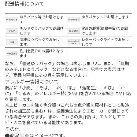
配送情報について
ゆうパック等でお届けしま
ゆうパケットでお届けします
す
チルドゆうパックでお届け
定形外郵便(簡易書留)でお届
します
けします
冷凍ゆうパックでお届けし
レターパックライトでお届け
ます。
します
佐川急便でのお届けとなり
ます
なお、「普通ゆうパック」の場合は表示しません。また、「夏期
のみチルドゆうパック」などとなる場合は、記号での表示はせ
ず、商品内容欄にその旨を表示しています。
アレルギー情報について
商品に「小麦」「そば」「卵」「乳」「落花生」「えび」「か
に」「くるみ」のアレルギー特定8品目を含んでいる場合に品目名
を表示します。
※エビ・カニを除く魚介類（これらの魚介類を原材料として製造
された加工品も含む）は、漁獲漁法によりエビ・カニが混じって
いる場合があります。 また、これらの魚介類は、エサとしてエ
ビ・カニを食べている可能性があります。
その他
商品写真はイメージです。