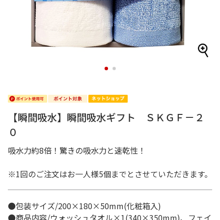
1
2
【瞬間吸水】瞬間吸水ギフト ＳＫＧＦ－２
０
吸水力約8倍！驚きの吸水力と速乾性！
※1回のご注文はお一人様5個までとさせていただきます。
●包装サイズ/200×180×50mm(化粧箱入)
●商品内容/ウォッシュタオル×1(340×350mm)、フェイ