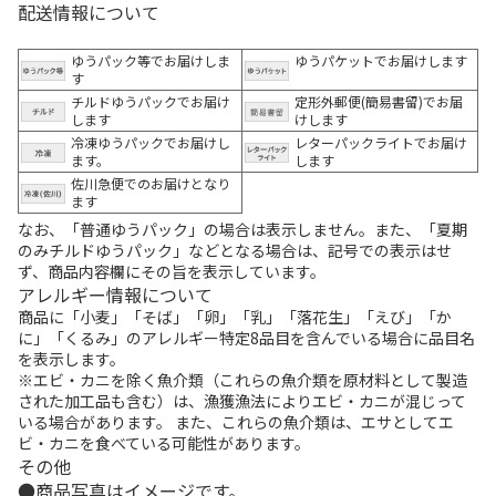
配送情報について
ゆうパック等でお届けしま
ゆうパケットでお届けします
す
チルドゆうパックでお届け
定形外郵便(簡易書留)でお届
します
けします
冷凍ゆうパックでお届けし
レターパックライトでお届け
ます。
します
佐川急便でのお届けとなり
ます
なお、「普通ゆうパック」の場合は表示しません。また、「夏期
のみチルドゆうパック」などとなる場合は、記号での表示はせ
ず、商品内容欄にその旨を表示しています。
アレルギー情報について
商品に「小麦」「そば」「卵」「乳」「落花生」「えび」「か
に」「くるみ」のアレルギー特定8品目を含んでいる場合に品目名
を表示します。
※エビ・カニを除く魚介類（これらの魚介類を原材料として製造
された加工品も含む）は、漁獲漁法によりエビ・カニが混じって
いる場合があります。 また、これらの魚介類は、エサとしてエ
ビ・カニを食べている可能性があります。
その他
商品写真はイメージです。