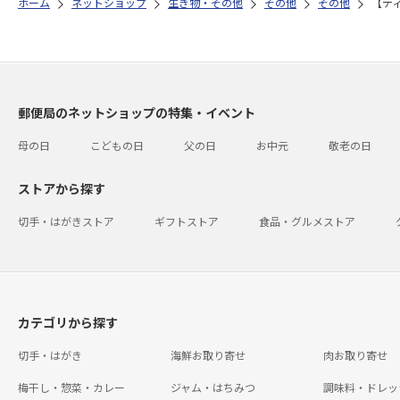
ホーム
ネットショップ
生き物・その他
その他
その他
【デ
郵便局のネットショップの特集・イベント
母の日
こどもの日
父の日
お中元
敬老の日
ストアから探す
切手・はがきストア
ギフトストア
食品・グルメストア
カテゴリから探す
切手・はがき
海鮮お取り寄せ
肉お取り寄せ
梅干し・惣菜・カレー
ジャム・はちみつ
調味料・ドレッ