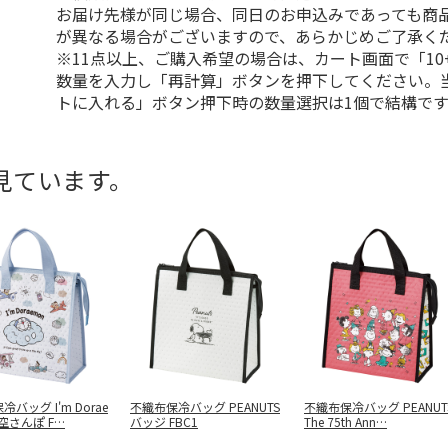
お届け先様が同じ場合、同日のお申込みであっても商
が異なる場合がございますので、あらかじめご了承く
※11点以上、ご購入希望の場合は、カート画面で「10
数量を入力し「再計算」ボタンを押下してください。
トに入れる」ボタン押下時の数量選択は1個で結構です
見ています。
バッグ I'm Dorae
不織布保冷バッグ PEANUTS
不織布保冷バッグ PEANUT
お空さんぽ F
…
バッジ FBC1
The 75th Ann
…