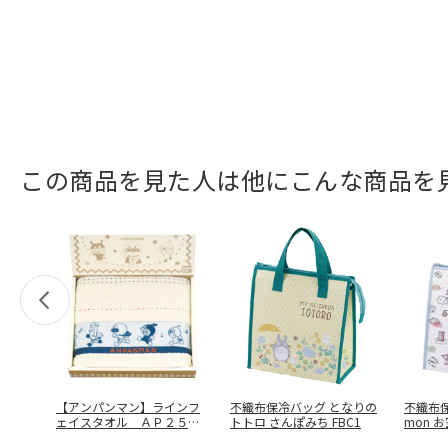
この商品を見た人は他にこんな商品を
【アンパンマン】ラインフ
不織布保冷バッグ となりの
不織布保冷
ェイスタオル ＡＰ２５１
トトロ さんぽみち FBC1
mon 
２１