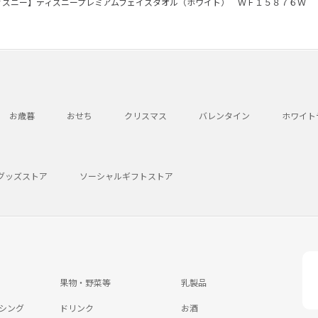
ィズニー】ディズニープレミアムフェイスタオル（ホワイト） ＷＦ１５８７６Ｗ
お歳暮
おせち
クリスマス
バレンタイン
ホワイト
グッズストア
ソーシャルギフトストア
果物・野菜等
乳製品
シング
ドリンク
お酒