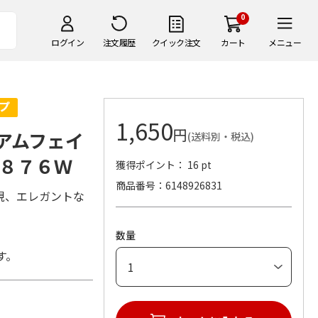
0
ログイン
注文履歴
クイック注文
カート
メニュー
1,650
円
アムフェイ
(送料別・税込)
８７６Ｗ
獲得ポイント： 16 pt
商品番号
6148926831
現、エレガントな
数量
す。