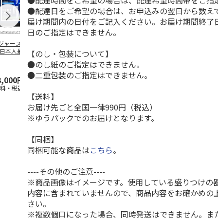
●配達時間をご希望の場合は、配達希望時間帯をご指
●配達日をご希望の場合は、お申込みの翌日から数えて
届け期間内の日付をご記入ください。お届け期間終了
日のご指定はできません。
ジャース 大谷翔
MLB ドジャース 大
ドジャース 大谷翔
MLB ドジャー
 日本人最多53試
谷翔平 2026 NL 3・
平 日本人最多53試
谷翔平・山本
【のし・包装について】
連続出塁記念 ダ
4月投手
…
合連続出塁記念 コ
佐々木朗希 
●のし紙のご指定はできません。
…
イ
…
●二重包装のご指定はできません。
3,000円
33,000円
9,900円
8,500円
送料・税込)
(送料・税込)
(送料・税込)
(送料・税込)
【送料】
お届け先ごと全国一律990円（税込）
※ゆうパックでのお届けとなります。
【同梱】
同梱可能な商品は
こちら
。
----その他のご注意----
※商品画像はイメージです。使用している盛りつけの
内容に含まれていませんので、商品内容をお確かめの
さい。
※複数個口になった場合、同時発送はできません。ま