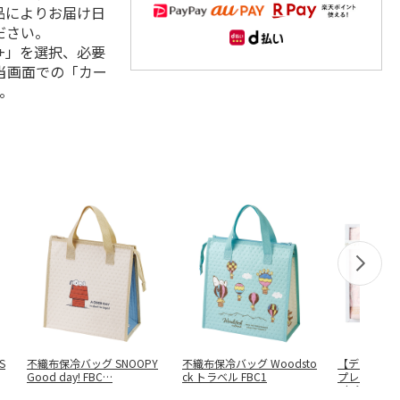
品によりお届け日
ださい。
+」を選択、必要
当画面での「カー
。
S
不織布保冷バッグ SNOOPY
不織布保冷バッグ Woodsto
【ディズニ
Good day! FBC
…
ck トラベル FBC1
プレミアム
（ピンク）