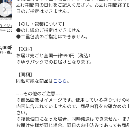
届け期間内の日付をご記入ください。お届け期間終了
日のご指定はできません。
【のし・包装について】
LB ドジャース 大
ドジャース 大谷翔
ドジャース 大谷翔
MLB ドジャー
●のし紙のご指定はできません。
平 2026 NL 3・
平 日本人最多53試
平 日本人最多53試
谷翔平・山本
月投手
…
合連続出塁記念 ダ
合連続出塁記念 コ
佐々木朗希 
●二重包装のご指定はできません。
ブ
…
イ
…
3,000円
33,000円
9,900円
8,500円
【送料】
送料・税込)
(送料・税込)
(送料・税込)
(送料・税込)
お届け先ごと全国一律990円（税込）
※ゆうパックでのお届けとなります。
【同梱】
同梱可能な商品は
こちら
。
----その他のご注意----
※商品画像はイメージです。使用している盛りつけの
内容に含まれていませんので、商品内容をお確かめの
さい。
※複数個口になった場合、同時発送はできません。ま
お届け先様が同じ場合、同日のお申込みであっても商