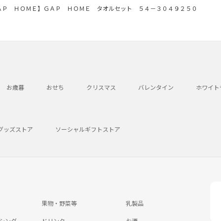
ＡＰ ＨＯＭＥ】ＧＡＰ ＨＯＭＥ タオルセット ５４－３０４９２５０
お歳暮
おせち
クリスマス
バレンタイン
ホワイト
グッズストア
ソーシャルギフトストア
果物・野菜等
乳製品
シング
ドリンク
お酒