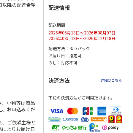
日以降の配達希望
配送情報
配送期間
ス 大
MLB ドジャース 大
ドジャース 大谷翔
MLB ドジャース 大
由伸・
谷翔平 2026 NL 3・
平 日本人最多53試
谷翔平 2026 NL 3・
2026年06月18日～2026年08月07日
日本人
…
4月投手
…
合連続出塁記念 シ
4月投手
…
2026年08月18日～2026年12月18日
ル
…
17,000円
17,000円
8,500円
配送方法
ゆうパック
(送料・税込)
(送料・税込)
(送料・税込)
お届け日
指定可
のし
対応不可
決済方法
詳細はこちら
下記の決済方法がご利用頂けます。
器、小物等は商品
上、お申込みくだ
た、ご依頼主様と
品によりお届け日