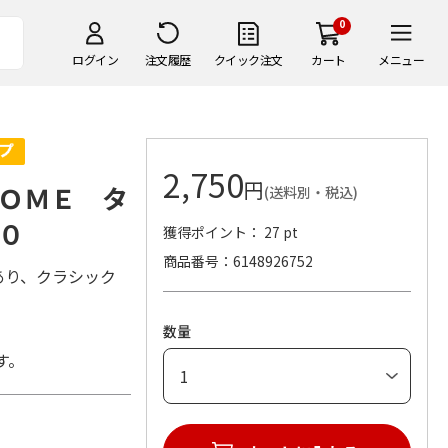
0
ログイン
注文履歴
クイック注文
カート
メニュー
2,750
円
ＯＭＥ タ
(送料別・税込)
０
獲得ポイント： 27 pt
商品番号
6148926752
あり、クラシック
数量
す。