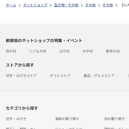
ホーム
ネットショップ
生き物・その他
その他
その他
【Ｇ
郵便局のネットショップの特集・イベント
母の日
こどもの日
父の日
お中元
敬老の日
ストアから探す
切手・はがきストア
ギフトストア
食品・グルメストア
カテゴリから探す
切手・はがき
海鮮お取り寄せ
肉お取り寄せ
梅干し・惣菜・カレー
ジャム・はちみつ
調味料・ドレッ