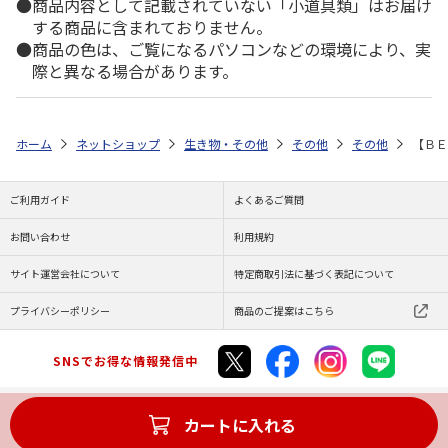
商品内容として記載されていない「小道具類」はお届け
する商品に含まれておりません。
商品の色は、ご覧になるパソコンなどの環境により、実
際と異なる場合があります。
ホーム
ネットショップ
生き物・その他
その他
その他
【Ｂ
ご利用ガイド
よくあるご質問
お問い合わせ
利用規約
サイト運営会社について
特定商取引法に基づく表記について
プライバシーポリシー
商品のご提案はこちら
SNSでお得な情報発信中
カートに入れる
Copyright (C) JAPAN POST Co.,Ltd. All Rights Reserved.