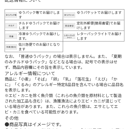
ゆうパック等でお届けしま
ゆうパケットでお届けします
す
チルドゆうパックでお届け
定形外郵便(簡易書留)でお届
します
けします
冷凍ゆうパックでお届けし
レターパックライトでお届け
ます。
します
佐川急便でのお届けとなり
ます
なお、「普通ゆうパック」の場合は表示しません。また、「夏期
のみチルドゆうパック」などとなる場合は、記号での表示はせ
ず、商品内容欄にその旨を表示しています。
アレルギー情報について
商品に「小麦」「そば」「卵」「乳」「落花生」「えび」「か
に」「くるみ」のアレルギー特定8品目を含んでいる場合に品目名
を表示します。
※エビ・カニを除く魚介類（これらの魚介類を原材料として製造
された加工品も含む）は、漁獲漁法によりエビ・カニが混じって
いる場合があります。 また、これらの魚介類は、エサとしてエ
ビ・カニを食べている可能性があります。
その他
商品写真はイメージです。