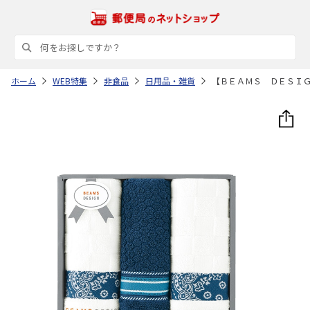
ホーム
WEB特集
非食品
日用品・雑貨
【ＢＥＡＭＳ ＤＥＳＩ