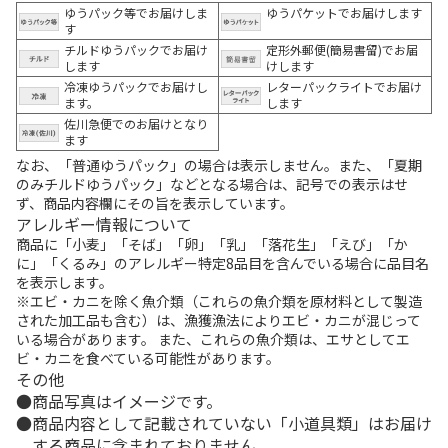
ゆうパック等でお届けしま
ゆうパケットでお届けします
す
チルドゆうパックでお届け
定形外郵便(簡易書留)でお届
します
けします
冷凍ゆうパックでお届けし
レターパックライトでお届け
ます。
します
佐川急便でのお届けとなり
ます
なお、「普通ゆうパック」の場合は表示しません。また、「夏期
のみチルドゆうパック」などとなる場合は、記号での表示はせ
ず、商品内容欄にその旨を表示しています。
アレルギー情報について
商品に「小麦」「そば」「卵」「乳」「落花生」「えび」「か
に」「くるみ」のアレルギー特定8品目を含んでいる場合に品目名
を表示します。
※エビ・カニを除く魚介類（これらの魚介類を原材料として製造
された加工品も含む）は、漁獲漁法によりエビ・カニが混じって
いる場合があります。 また、これらの魚介類は、エサとしてエ
ビ・カニを食べている可能性があります。
その他
商品写真はイメージです。
商品内容として記載されていない「小道具類」はお届け
する商品に含まれておりません。