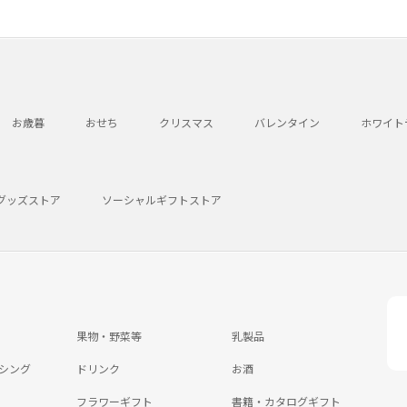
お歳暮
おせち
クリスマス
バレンタイン
ホワイト
グッズストア
ソーシャルギフトストア
果物・野菜等
乳製品
シング
ドリンク
お酒
フラワーギフト
書籍・カタログギフト