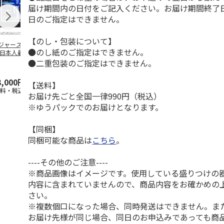
届け期間内の日付をご記入ください。お届け期間終了
日のご指定はできません。
【のし・包装について】
ジャース 大谷翔
MLB ドジャース 大
ドジャース 大谷翔
MLB ドジャー
●のし紙のご指定はできません。
 日本人最多53試
谷翔平 2026 NL 3・
平 日本人最多53試
谷翔平・山本
連続出塁記念 ダ
4月投手
…
合連続出塁記念 コ
佐々木朗希 
●二重包装のご指定はできません。
…
イ
…
3,000円
33,000円
9,900円
8,500円
【送料】
送料・税込)
(送料・税込)
(送料・税込)
(送料・税込)
お届け先ごと全国一律990円（税込）
※ゆうパックでのお届けとなります。
【同梱】
同梱可能な商品は
こちら
。
----その他のご注意----
※商品画像はイメージです。使用している盛りつけの
内容に含まれていませんので、商品内容をお確かめの
さい。
※複数個口になった場合、同時発送はできません。ま
お届け先様が同じ場合、同日のお申込みであっても商