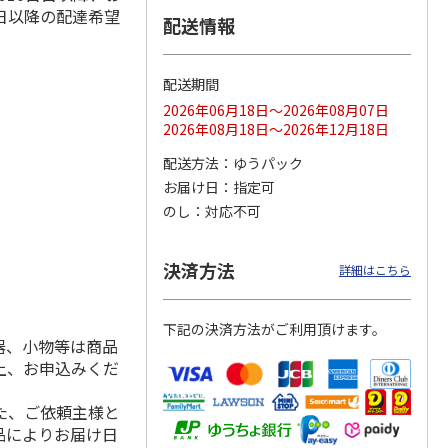
日以降の配達希望
配送情報
配送期間
ス 大
MLB ドジャース 大
ドジャース 大谷翔
MLB ドジャース 大
由伸・
谷翔平 2026 NL 3・
平 日本人最多53試
谷翔平 2026 NL 3・
2026年06月18日～2026年08月07日
日本人
…
4月投手
…
合連続出塁記念 シ
4月投手
…
2026年08月18日～2026年12月18日
ル
…
17,000円
17,000円
8,500円
配送方法
ゆうパック
(送料・税込)
(送料・税込)
(送料・税込)
お届け日
指定可
のし
対応不可
決済方法
詳細はこちら
下記の決済方法がご利用頂けます。
器、小物等は商品
上、お申込みくだ
た、ご依頼主様と
品によりお届け日