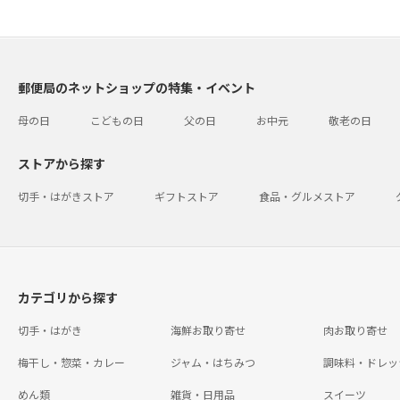
郵便局のネットショップの特集・イベント
母の日
こどもの日
父の日
お中元
敬老の日
ストアから探す
切手・はがきストア
ギフトストア
食品・グルメストア
カテゴリから探す
切手・はがき
海鮮お取り寄せ
肉お取り寄せ
梅干し・惣菜・カレー
ジャム・はちみつ
調味料・ドレッ
めん類
雑貨・日用品
スイーツ