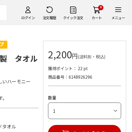
0
ログイン
注文履歴
クイック注文
カート
メニュー
2,200
円
製 タオル
(送料別・税込)
獲得ポイント： 22 pt
商品番号
6148926296
しいハーモニー
す。
数量
ンドタオル