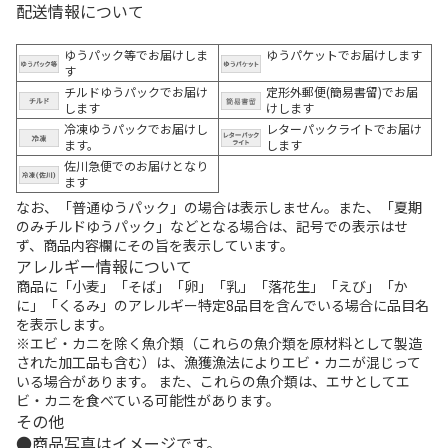
配送情報について
ゆうパック等でお届けしま
ゆうパケットでお届けします
す
チルドゆうパックでお届け
定形外郵便(簡易書留)でお届
します
けします
冷凍ゆうパックでお届けし
レターパックライトでお届け
ます。
します
佐川急便でのお届けとなり
ます
なお、「普通ゆうパック」の場合は表示しません。また、「夏期
のみチルドゆうパック」などとなる場合は、記号での表示はせ
ず、商品内容欄にその旨を表示しています。
アレルギー情報について
商品に「小麦」「そば」「卵」「乳」「落花生」「えび」「か
に」「くるみ」のアレルギー特定8品目を含んでいる場合に品目名
を表示します。
※エビ・カニを除く魚介類（これらの魚介類を原材料として製造
された加工品も含む）は、漁獲漁法によりエビ・カニが混じって
いる場合があります。 また、これらの魚介類は、エサとしてエ
ビ・カニを食べている可能性があります。
その他
商品写真はイメージです。