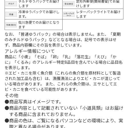
チルドゆうパックでお届け
定形外郵便(簡易書留)でお届
します
けします
冷凍ゆうパックでお届けし
レターパックライトでお届け
ます。
します
佐川急便でのお届けとなり
ます
なお、「普通ゆうパック」の場合は表示しません。また、「夏期
のみチルドゆうパック」などとなる場合は、記号での表示はせ
ず、商品内容欄にその旨を表示しています。
アレルギー情報について
商品に「小麦」「そば」「卵」「乳」「落花生」「えび」「か
に」「くるみ」のアレルギー特定8品目を含んでいる場合に品目名
を表示します。
※エビ・カニを除く魚介類（これらの魚介類を原材料として製造
された加工品も含む）は、漁獲漁法によりエビ・カニが混じって
いる場合があります。 また、これらの魚介類は、エサとしてエ
ビ・カニを食べている可能性があります。
その他
商品写真はイメージです。
商品内容として記載されていない「小道具類」はお届け
する商品に含まれておりません。
商品の色は、ご覧になるパソコンなどの環境により、実
際と異なる場合があります。