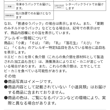
冷凍ゆうパックでお届けし
レターパックライトでお届け
ます。
します
佐川急便でのお届けとなり
ます
なお、「普通ゆうパック」の場合は表示しません。また、「夏期
のみチルドゆうパック」などとなる場合は、記号での表示はせ
ず、商品内容欄にその旨を表示しています。
アレルギー情報について
商品に「小麦」「そば」「卵」「乳」「落花生」「えび」「か
に」「くるみ」のアレルギー特定8品目を含んでいる場合に品目名
を表示します。
※エビ・カニを除く魚介類（これらの魚介類を原材料として製造
された加工品も含む）は、漁獲漁法によりエビ・カニが混じって
いる場合があります。 また、これらの魚介類は、エサとしてエ
ビ・カニを食べている可能性があります。
その他
商品写真はイメージです。
商品内容として記載されていない「小道具類」はお届け
する商品に含まれておりません。
商品の色は、ご覧になるパソコンなどの環境により、実
際と異なる場合があります。