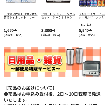
【今治タオル】今治タオル
今治 しろきらり タオル
＜お中元＞ザ・プレ
蒼海タオルセット Ｊ－４
セット Ｓ－５１３００
ム・モルツ ファミ
３１５
ット
5.0
（1）
1,650円
3,300円
5,940円
(送料別・税込)
(送料別・税込)
(送料・税込)
【商品のお届けについて】
●商品はお申込み受付後、2日～10日程度で発送
いたします。