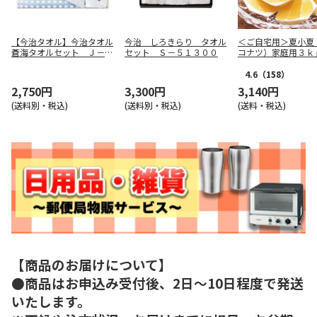
【今治タオル】今治タオル
今治 しろきらり タオル
＜ご自宅用＞夏小夏
蒼海タオルセット Ｊ－４
セット Ｓ－５１３００
コナツ）家庭用３ｋ
３２５
4.6
（158）
2,750円
3,300円
3,140円
(送料別・税込)
(送料別・税込)
(送料・税込)
【商品のお届けについて】
●商品はお申込み受付後、2日～10日程度で発送
いたします。