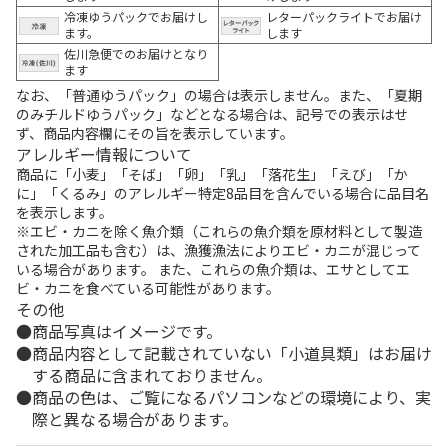
冷凍ゆうパックでお届けし
レターパックライトでお届け
ます。
します
佐川急便でのお届けとなり
ます
なお、「普通ゆうパック」の場合は表示しません。また、「夏期
のみチルドゆうパック」などとなる場合は、記号での表示はせ
ず、商品内容欄にその旨を表示しています。
アレルギー情報について
商品に「小麦」「そば」「卵」「乳」「落花生」「えび」「か
に」「くるみ」のアレルギー特定8品目を含んでいる場合に品目名
を表示します。
※エビ・カニを除く魚介類（これらの魚介類を原材料として製造
された加工品も含む）は、漁獲漁法によりエビ・カニが混じって
いる場合があります。 また、これらの魚介類は、エサとしてエ
ビ・カニを食べている可能性があります。
その他
商品写真はイメージです。
商品内容として記載されていない「小道具類」はお届け
する商品に含まれておりません。
商品の色は、ご覧になるパソコンなどの環境により、実
際と異なる場合があります。