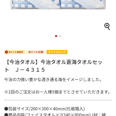
1
2
【今治タオル】今治タオル蒼海タオルセッ
ト Ｊ－４３１５
今治の力強い豊かな透き通る海をイメージしました。
※1回のご注文はお一人様5個までとさせていただきます。
●包装サイズ/200×300×40mm(化粧箱入)
●商品内容/フェイスタオル×2(340×800mm) (材：綿