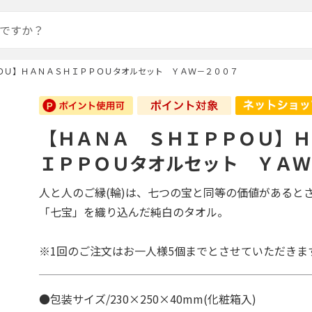
ＯＵ】ＨＡＮＡＳＨＩＰＰＯＵタオルセット ＹＡＷ－２００７
【ＨＡＮＡ ＳＨＩＰＰＯＵ】Ｈ
ＩＰＰＯＵタオルセット ＹＡＷ
人と人のご縁(輪)は、七つの宝と同等の価値があると
「七宝」を織り込んだ純白のタオル。
※1回のご注文はお一人様5個までとさせていただきま
●包装サイズ/230×250×40mm(化粧箱入)