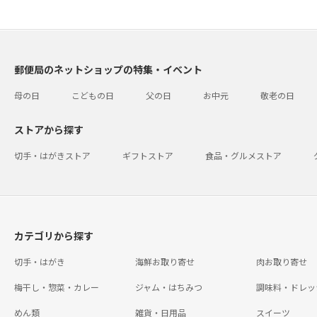
郵便局のネットショップの特集・イベント
母の日
こどもの日
父の日
お中元
敬老の日
ストアから探す
切手・はがきストア
ギフトストア
食品・グルメストア
カテゴリから探す
切手・はがき
海鮮お取り寄せ
肉お取り寄せ
梅干し・惣菜・カレー
ジャム・はちみつ
調味料・ドレッ
めん類
雑貨・日用品
スイーツ