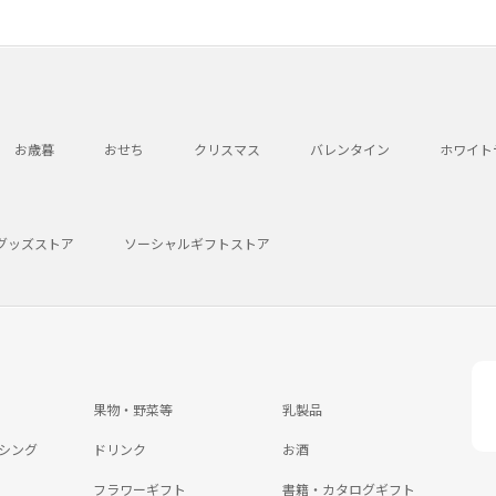
お歳暮
おせち
クリスマス
バレンタイン
ホワイト
グッズストア
ソーシャルギフトストア
果物・野菜等
乳製品
シング
ドリンク
お酒
フラワーギフト
書籍・カタログギフト