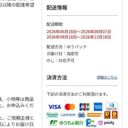
日以降の配達希望
配送情報
配送期間
ス 大
MLB ドジャース 大
ドジャース 大谷翔
MLB ドジャース 大
由伸・
谷翔平 2026 NL 3・
平 日本人最多53試
谷翔平 2026 NL 3・
2026年06月18日～2026年08月07日
日本人
…
4月投手
…
合連続出塁記念 シ
4月投手
…
2026年08月18日～2026年12月18日
ル
…
17,000円
17,000円
8,500円
配送方法
ゆうパック
(送料・税込)
(送料・税込)
(送料・税込)
お届け日
指定可
のし
対応不可
決済方法
詳細はこちら
下記の決済方法がご利用頂けます。
器、小物等は商品
上、お申込みくだ
た、ご依頼主様と
品によりお届け日