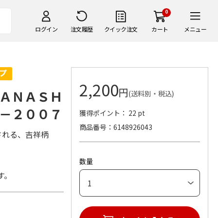
0
ログイン
注文履歴
クイック注文
カート
メニュー
2,200
円
ＡＮＡＳＨ
(送料別・税込)
－２００７
獲得ポイント： 22 pt
商品番号
6148926043
される、吉祥柄
数量
す。