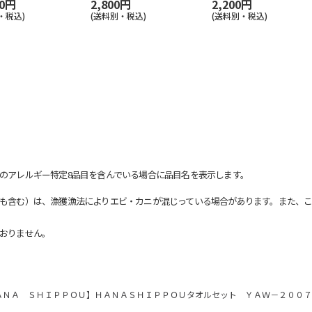
90円
2,800円
2,200円
・税込)
(送料別・税込)
(送料別・税込)
のアレルギー特定8品目を含んでいる場合に品目名を表示します。
も含む）は、漁獲漁法によりエビ・カニが混じっている場合があります。また、こ
おりません。
ＡＮＡ ＳＨＩＰＰＯＵ】ＨＡＮＡＳＨＩＰＰＯＵタオルセット ＹＡＷ－２００７