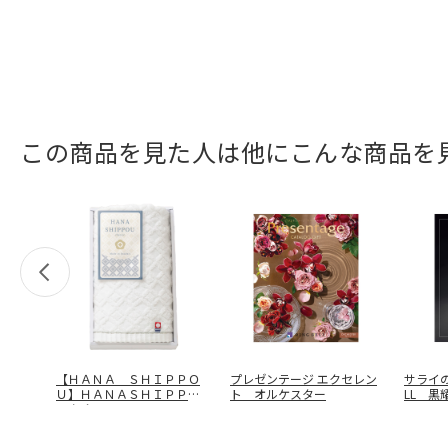
この商品を見た人は他にこんな商品を
【ＨＡＮＡ ＳＨＩＰＰＯ
プレゼンテージ エクセレン
サライの
Ｕ】ＨＡＮＡＳＨＩＰＰＯ
ト オルケスター
LL 黒
Ｕタオル
…