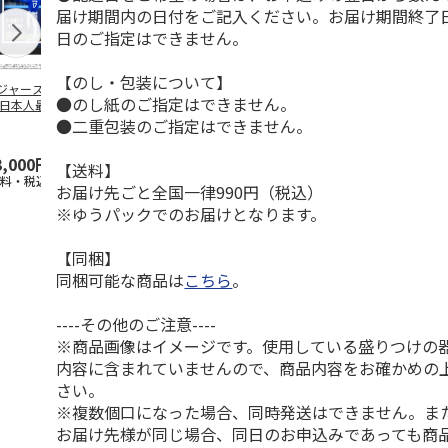
届け期間内の日付をご記入ください。お届け期間終了
日のご指定はできません。
【のし・包装について】
ジャース 大谷翔
MLB ドジャース 大
ドジャース 大谷翔
MLB ドジャー
●のし紙のご指定はできません。
 日本人最多53試
谷翔平 2026 NL 3・
平 日本人最多53試
谷翔平・山本
連続出塁記念 ダ
4月投手
…
合連続出塁記念 コ
佐々木朗希 
●二重包装のご指定はできません。
…
イ
…
3,000円
33,000円
9,900円
8,500円
【送料】
送料・税込)
(送料・税込)
(送料・税込)
(送料・税込)
お届け先ごと全国一律990円（税込）
※ゆうパックでのお届けとなります。
【同梱】
同梱可能な商品は
こちら
。
----その他のご注意----
※商品画像はイメージです。使用している盛りつけの
内容に含まれていませんので、商品内容をお確かめの
さい。
※複数個口になった場合、同時発送はできません。ま
お届け先様が同じ場合、同日のお申込みであっても商