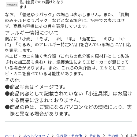
佐川急便でのお届けとなり
ます
なお、「普通ゆうパック」の場合は表示しません。また、「夏期
のみチルドゆうパック」などとなる場合は、記号での表示はせ
ず、商品内容欄にその旨を表示しています。
アレルギー情報について
商品に「小麦」「そば」「卵」「乳」「落花生」「えび」「か
に」「くるみ」のアレルギー特定8品目を含んでいる場合に品目名
を表示します。
※エビ・カニを除く魚介類（これらの魚介類を原材料として製造
された加工品も含む）は、漁獲漁法によりエビ・カニが混じって
いる場合があります。 また、これらの魚介類は、エサとしてエ
ビ・カニを食べている可能性があります。
その他
商品写真はイメージです。
商品内容として記載されていない「小道具類」はお届け
する商品に含まれておりません。
商品の色は、ご覧になるパソコンなどの環境により、実
際と異なる場合があります。
ホーム
ネットショップ
生き物・その他
その他
その他
山中塗