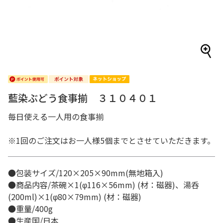
藍染ぶどう食事揃 ３１０４０１
毎日使える一人用の食事揃
※1回のご注文はお一人様5個までとさせていただきます。
●包装サイズ/120×205×90mm(無地箱入)
●商品内容/茶碗×1(φ116×56mm) (材：磁器)、湯呑
(200ml)×1(φ80×79mm) (材：磁器)
●重量/400g
●生産国/日本