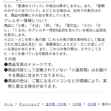
なお、「普通ゆうパック」の場合は表示しません。また、「夏期
のみチルドゆうパック」などとなる場合は、記号での表示はせ
ず、商品内容欄にその旨を表示しています。
アレルギー情報について
商品に「小麦」「そば」「卵」「乳」「落花生」「えび」「か
に」「くるみ」のアレルギー特定8品目を含んでいる場合に品目名
を表示します。
※エビ・カニを除く魚介類（これらの魚介類を原材料として製造
された加工品も含む）は、漁獲漁法によりエビ・カニが混じって
いる場合があります。 また、これらの魚介類は、エサとしてエ
ビ・カニを食べている可能性があります。
その他
商品写真はイメージです。
商品内容として記載されていない「小道具類」はお届け
する商品に含まれておりません。
商品の色は、ご覧になるパソコンなどの環境により、実
際と異なる場合があります。
ホーム
ネットショップ
生き物・その他
その他
その他
藍染ぶ