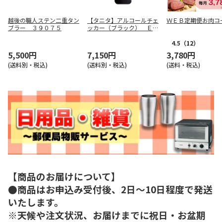
越後の職人ステン二重タン
【タニタ】アルコールチェ
ＷＥＢ定期便お肉コ
ブラー ３９０７５
ッカー（ブラック） ＥＡ
－１１０－ＢＫ
4.5
（12）
5,500円
7,150円
3,780円
(送料別・税込)
(送料別・税込)
(送料・税込)
【商品のお届けについて】
●商品はお申込み受付後、2日～10日程度で発送
いたします。
※天候や注文状況、お届けまでに祝日・お盆期