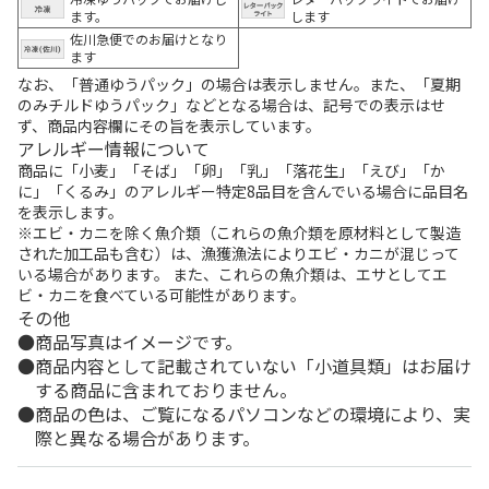
ます。
します
佐川急便でのお届けとなり
ます
なお、「普通ゆうパック」の場合は表示しません。また、「夏期
のみチルドゆうパック」などとなる場合は、記号での表示はせ
ず、商品内容欄にその旨を表示しています。
アレルギー情報について
商品に「小麦」「そば」「卵」「乳」「落花生」「えび」「か
に」「くるみ」のアレルギー特定8品目を含んでいる場合に品目名
を表示します。
※エビ・カニを除く魚介類（これらの魚介類を原材料として製造
された加工品も含む）は、漁獲漁法によりエビ・カニが混じって
いる場合があります。 また、これらの魚介類は、エサとしてエ
ビ・カニを食べている可能性があります。
その他
商品写真はイメージです。
商品内容として記載されていない「小道具類」はお届け
する商品に含まれておりません。
商品の色は、ご覧になるパソコンなどの環境により、実
際と異なる場合があります。