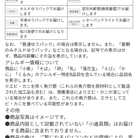
す
チルドゆうパックでお届け
定形外郵便(簡易書留)でお届
します
けします
冷凍ゆうパックでお届けし
レターパックライトでお届け
ます。
します
佐川急便でのお届けとなり
ます
なお、「普通ゆうパック」の場合は表示しません。また、「夏期
のみチルドゆうパック」などとなる場合は、記号での表示はせ
ず、商品内容欄にその旨を表示しています。
アレルギー情報について
商品に「小麦」「そば」「卵」「乳」「落花生」「えび」「か
に」「くるみ」のアレルギー特定8品目を含んでいる場合に品目名
を表示します。
※エビ・カニを除く魚介類（これらの魚介類を原材料として製造
された加工品も含む）は、漁獲漁法によりエビ・カニが混じって
いる場合があります。 また、これらの魚介類は、エサとしてエ
ビ・カニを食べている可能性があります。
その他
商品写真はイメージです。
商品内容として記載されていない「小道具類」はお届け
する商品に含まれておりません。
商品の色は、ご覧になるパソコンなどの環境により、実