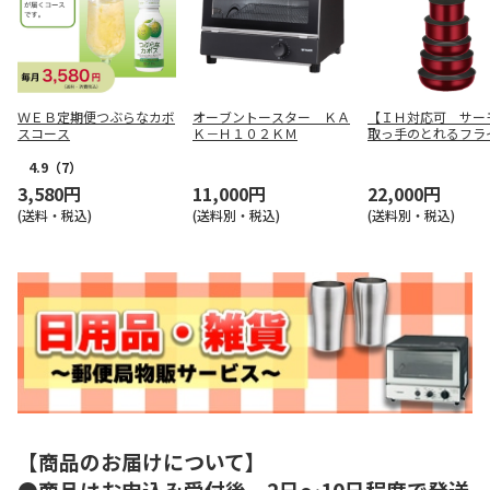
ＷＥＢ定期便つぶらなカボ
オーブントースター ＫＡ
【ＩＨ対応可 サー
スコース
Ｋ－Ｈ１０２ＫＭ
取っ手のとれるフラ
８点セット ＫＳＤ
Ａ ＤＲ
4.9
（7）
3,580円
11,000円
22,000円
(送料・税込)
(送料別・税込)
(送料別・税込)
【商品のお届けについて】
●商品はお申込み受付後、2日～10日程度で発送