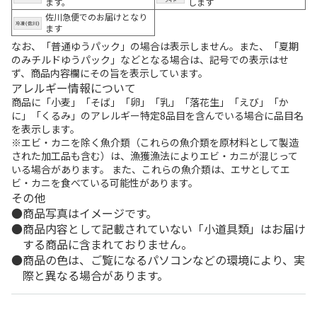
ます。
します
佐川急便でのお届けとなり
ます
なお、「普通ゆうパック」の場合は表示しません。また、「夏期
のみチルドゆうパック」などとなる場合は、記号での表示はせ
ず、商品内容欄にその旨を表示しています。
アレルギー情報について
商品に「小麦」「そば」「卵」「乳」「落花生」「えび」「か
に」「くるみ」のアレルギー特定8品目を含んでいる場合に品目名
を表示します。
※エビ・カニを除く魚介類（これらの魚介類を原材料として製造
された加工品も含む）は、漁獲漁法によりエビ・カニが混じって
いる場合があります。 また、これらの魚介類は、エサとしてエ
ビ・カニを食べている可能性があります。
その他
商品写真はイメージです。
商品内容として記載されていない「小道具類」はお届け
する商品に含まれておりません。
商品の色は、ご覧になるパソコンなどの環境により、実
際と異なる場合があります。