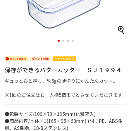
1
2
3
4
保存ができるバターカッター ＳＪ１９９４
ギュッとひと押し、約5gの薄切りにかんたんカット。
※1回のご注文はお一人様5個までとさせていただきます。
●包装サイズ/100×73×195mm(化粧箱入)
●商品内容/本体×1(165×95×68mm) (材：PE、ABS樹
脂、AS樹脂、18-8ステンレス)