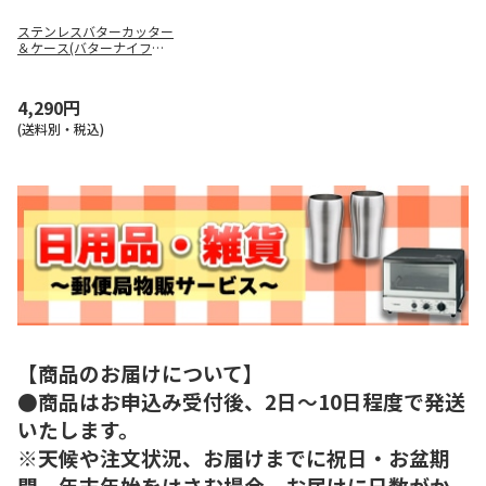
ステンレスバターカッター
＆ケース(バターナイフ付)
リサとガスパール BTG2DX
NN
4,290円
(送料別・税込)
【商品のお届けについて】
●商品はお申込み受付後、2日～10日程度で発送
いたします。
※天候や注文状況、お届けまでに祝日・お盆期
間、年末年始をはさむ場合、お届けに日数がか