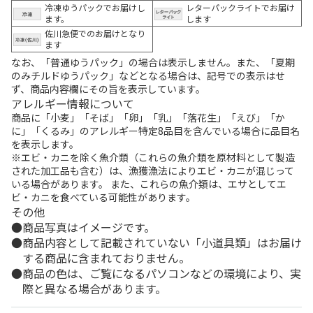
冷凍ゆうパックでお届けし
レターパックライトでお届け
ます。
します
佐川急便でのお届けとなり
ます
なお、「普通ゆうパック」の場合は表示しません。また、「夏期
のみチルドゆうパック」などとなる場合は、記号での表示はせ
ず、商品内容欄にその旨を表示しています。
アレルギー情報について
商品に「小麦」「そば」「卵」「乳」「落花生」「えび」「か
に」「くるみ」のアレルギー特定8品目を含んでいる場合に品目名
を表示します。
※エビ・カニを除く魚介類（これらの魚介類を原材料として製造
された加工品も含む）は、漁獲漁法によりエビ・カニが混じって
いる場合があります。 また、これらの魚介類は、エサとしてエ
ビ・カニを食べている可能性があります。
その他
商品写真はイメージです。
商品内容として記載されていない「小道具類」はお届け
する商品に含まれておりません。
商品の色は、ご覧になるパソコンなどの環境により、実
際と異なる場合があります。