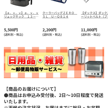
【ａ．ｖ．ｖ】ａ．ｖ．ｖ
クーラーバッグＺＥＲＯ
【ダックス】ダック
リュックサック １３－６
５Ｌ Ｕ－Ｑ８１４
ーリットベルト（ブ
０８９－１５
ク） ＤＢ１６２１
Ｋ
5,500円
2,200円
11,000円
(送料別・税込)
(送料別・税込)
(送料別・税込)
【商品のお届けについて】
●商品はお申込み受付後、2日～10日程度で発送
いたします。
※天候や注文状況、お届けまでに祝日・お盆期