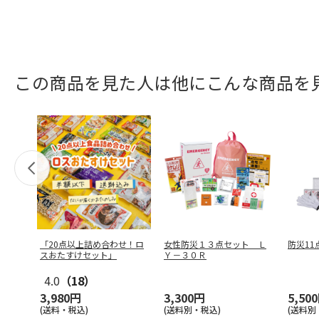
この商品を見た人は他にこんな商品を
「20点以上詰め合わせ！ロ
女性防災１３点セット Ｌ
防災11
スおたすけセット」
Ｙ－３０Ｒ
4.0
（18）
3,980円
3,300円
5,50
(送料・税込)
(送料別・税込)
(送料別