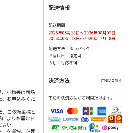
配送情報
配送期間
ス 大
MLB ドジャース 大
ドジャース 大谷翔
MLB ドジャース 大
由伸・
谷翔平 2026 NL 3・
平 日本人最多53試
谷翔平 2026 NL 3・
2026年06月18日～2026年08月07日
日本人
…
4月投手
…
合連続出塁記念 シ
4月投手
…
2026年08月18日～2026年12月18日
ル
…
17,000円
17,000円
8,500円
配送方法
ゆうパック
(送料・税込)
(送料・税込)
(送料・税込)
お届け日
指定可
のし
対応不可
決済方法
詳細はこちら
器、小物等は商品
下記の決済方法がご利用頂けます。
上、お申込みくだ
た、ご依頼主様と
品によりお届け日
ださい。
+」を選択、必要