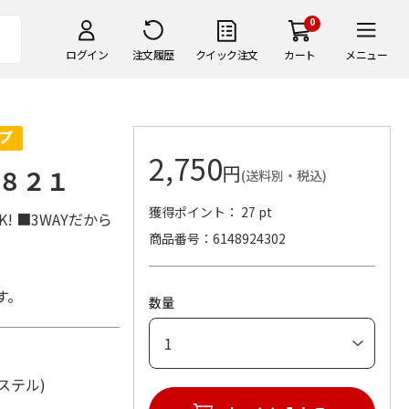
0
ログイン
注文履歴
クイック注文
カート
メニュー
2,750
円
８２１
(送料別・税込)
獲得ポイント： 27 pt
 ■3WAYだから
商品番号
6148924302
す。
数量
リエステル)