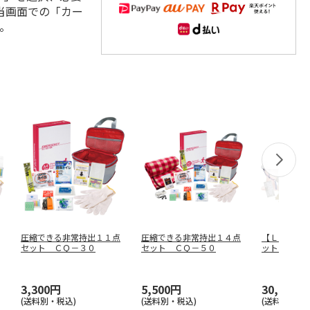
当画面での「カー
。
圧縮できる非常持出１１点
圧縮できる非常持出１４点
【ＬＡ・Ｐ
セット ＣＱ－３０
セット ＣＱ－５０
ットラピタ
１０００
…
3,300円
5,500円
30,800円
(送料別・税込)
(送料別・税込)
(送料別・税込