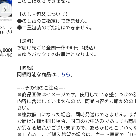
日のご指定はできません。
【のし・包装について】
●のし紙のご指定はできません。
●二重包装のご指定はできません。
ジャース 大谷翔
MLB ドジャース 大
ドジャース 大谷翔
MLB ドジャー
 日本人最多53試
谷翔平 2026 NL 3・
平 日本人最多53試
谷翔平・山本
連続出塁記念 ダ
4月投手
…
合連続出塁記念 コ
佐々木朗希 
【送料】
…
イ
…
お届け先ごと全国一律990円（税込）
3,000円
33,000円
9,900円
8,500円
※ゆうパックでのお届けとなります。
送料・税込)
(送料・税込)
(送料・税込)
(送料・税込)
【同梱】
同梱可能な商品は
こちら
。
----その他のご注意----
※商品画像はイメージです。使用している盛りつけの
内容に含まれていませんので、商品内容をお確かめの
さい。
※複数個口になった場合、同時発送はできません。ま
お届け先様が同じ場合、同日のお申込みであっても商
が異なる場合がございますので、あらかじめご了承く
※11点以上、ご購入希望の場合は、カート画面で「10