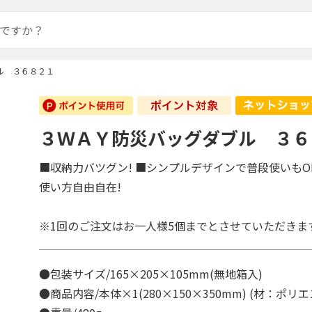
ル ３６８２１
３ＷＡＹ防災バッグダブル ３６
■収納力バツグン! ■シンプルデザインで普段使いもOK!
使い方自由自在!
※1回のご注文はお一人様5個までとさせていただきま
●包装サイズ/165×205×105mm(無地箱入)
●商品内容/本体×1(280×150×350mm) (材：ポ