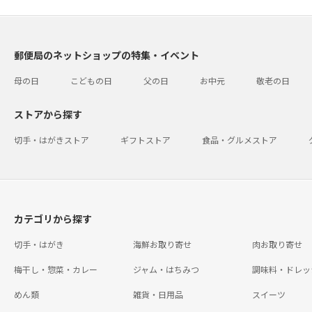
郵便局のネットショップの特集・イベント
母の日
こどもの日
父の日
お中元
敬老の日
ストアから探す
切手・はがきストア
ギフトストア
食品・グルメストア
カテゴリから探す
切手・はがき
海鮮お取り寄せ
肉お取り寄せ
梅干し・惣菜・カレー
ジャム・はちみつ
調味料・ドレッ
めん類
雑貨・日用品
スイーツ