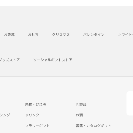
お歳暮
おせち
クリスマス
バレンタイン
ホワイト
グッズストア
ソーシャルギフトストア
果物・野菜等
乳製品
シング
ドリンク
お酒
フラワーギフト
書籍・カタログギフト