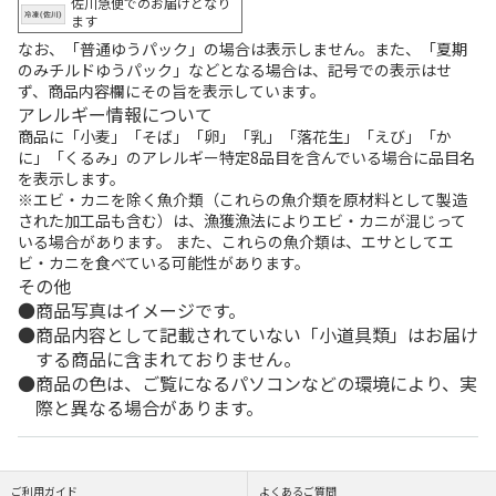
佐川急便でのお届けとなり
ます
なお、「普通ゆうパック」の場合は表示しません。また、「夏期
のみチルドゆうパック」などとなる場合は、記号での表示はせ
ず、商品内容欄にその旨を表示しています。
アレルギー情報について
商品に「小麦」「そば」「卵」「乳」「落花生」「えび」「か
に」「くるみ」のアレルギー特定8品目を含んでいる場合に品目名
を表示します。
※エビ・カニを除く魚介類（これらの魚介類を原材料として製造
された加工品も含む）は、漁獲漁法によりエビ・カニが混じって
いる場合があります。 また、これらの魚介類は、エサとしてエ
ビ・カニを食べている可能性があります。
その他
商品写真はイメージです。
商品内容として記載されていない「小道具類」はお届け
する商品に含まれておりません。
商品の色は、ご覧になるパソコンなどの環境により、実
際と異なる場合があります。
ご利用ガイド
よくあるご質問