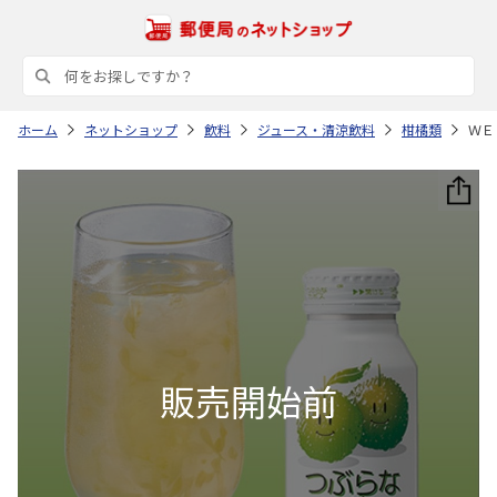
ホーム
ネットショップ
飲料
ジュース・清涼飲料
柑橘類
ＷＥ