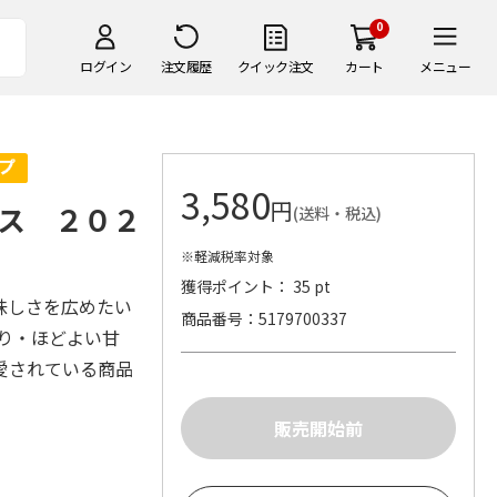
0
ログイン
注文履歴
クイック注文
カート
メニュー
3,580
円
ス ２０２
(送料・税込)
※軽減税率対象
獲得ポイント： 35 pt
味しさを広めたい
商品番号
5179700337
り・ほどよい甘
愛されている商品