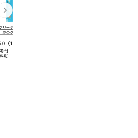
グリーティング切
【グリーティング切
レターパックプラス
＜お中元＞新
】夏のグリーティ
手】夏のグリーティ
（600円）（20部セ
なオールスタ
グ（85円）
ング（110円）
ット）
5.0
（10）
5.0
（17）
4.8
（24）
4.8
（19
50円
1,100円
12,000円
3,780円
送料別)
(送料別)
(送料別)
(送料・税込)