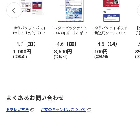
ゆうパケットポスト
レターパックライト
ゆうパケットポスト
【
ｍｉｎｉ封筒（1個
（430円）（20部セ
発送用シール（1個
手
（50枚）セット）
ット）
（20枚）セット）
ン
4.7
（31）
4.6
（80）
4.6
（14）
1,000円
8,600円
100円
8
(送料別)
(送料別)
(送料別)
(
よくあるお問い合わせ
お支払い方法
注文のキャンセルについて