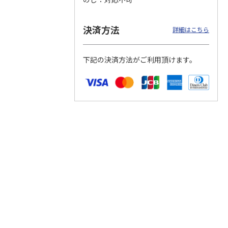
決済方法
詳細はこちら
つぶら
【グリーティング切
【グリーティング切
【のり式】110円普
ーズ
手】ハッピーグリー
手】グリーティング
通切手・千鳥（1シ
下記の決済方法がご利用頂けます。
ティング（110円）
（シンプル）（110
ート100枚）
1）
5.0
（2）
円
4.8
…
（11）
4.6
（7）
1,100円
5,500円
11,000円
(送料別)
(送料別)
(送料別)