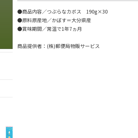
●商品内容／つぶらなカボス 190g×30
●原料原産地／かぼす＝大分県産
●賞味期間／常温で1年7ヵ月
商品提供者：(株)郵便局物販サービス