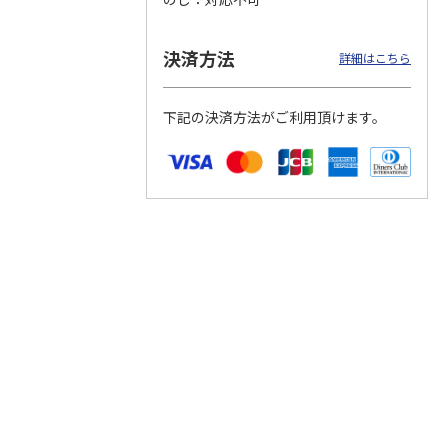
決済方法
詳細はこちら
つぶら
【グリーティング切
【グリーティング切
【のり式】110円普
ーズ
手】ハッピーグリー
手】グリーティング
通切手・千鳥（1シ
下記の決済方法がご利用頂けます。
ティング（110円）
（シンプル）（110
ート100枚）
1）
5.0
（2）
円
4.8
…
（11）
4.6
（7）
1,100円
5,500円
11,000円
(送料別)
(送料別)
(送料別)