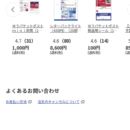
ゆうパケットポスト
レターパックライト
ゆうパケットポスト
【
ｍｉｎｉ封筒（1個
（430円）（20部セ
発送用シール（1個
手
（50枚）セット）
ット）
（20枚）セット）
ン
4.7
（31）
4.6
（80）
4.6
（14）
1,000円
8,600円
100円
8
(送料別)
(送料別)
(送料別)
(
よくあるお問い合わせ
お支払い方法
注文のキャンセルについて