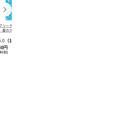
グリーティング切
【グリーティング切
レターパックプラス
＜お中元＞新
】夏のグリーティ
手】夏のグリーティ
（600円）（20部セ
なオールスタ
グ（85円）
ング（110円）
ット）
5.0
（10）
5.0
（17）
4.8
（24）
4.8
（19
50円
1,100円
12,000円
3,780円
送料別)
(送料別)
(送料別)
(送料・税込)