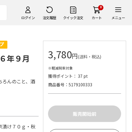
0
ログイン
注文履歴
クイック注文
カート
メニュー
3,780
円
２６年９月
(送料・税込)
※軽減税率対象
獲得ポイント： 37 pt
ちろんのこと、酒
商品番号
5179100333
京漬け７０ｇ・秋