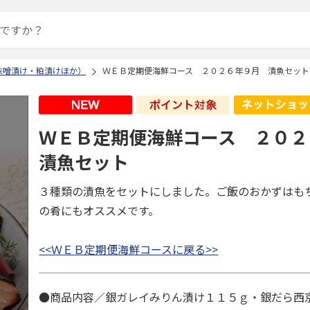
味噌漬け・粕漬けほか）
ＷＥＢ定期便海鮮コース ２０２６年９月 漬魚セット
ＷＥＢ定期便海鮮コース ２０
漬魚セット
３種類の漬魚をセットにしました。ご飯のおかずはも
の肴にもオススメです。
<<ＷＥＢ定期便海鮮コースに戻る>>
●商品内容／銀ガレイみりん漬け１１５ｇ・銀だら西