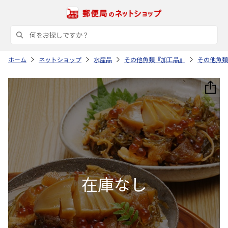
ホーム
ネットショップ
水産品
その他魚類『加工品』
その他魚類