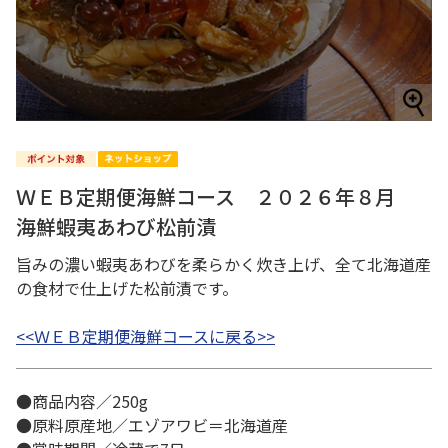
ＷＥＢ定期便海鮮コース ２０２６年８月
海鮮蝦夷あわび松前漬
旨みの濃い蝦夷あわびを柔らかく炊き上げ、全て北海道産
の食材で仕上げた松前漬です。
<<ＷＥＢ定期便海鮮コースに戻る>>
●商品内容／250g
●原料原産地／エゾアワビ＝北海道産