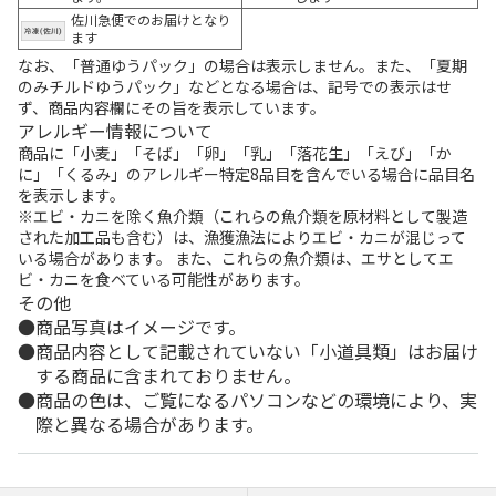
佐川急便でのお届けとなり
ます
なお、「普通ゆうパック」の場合は表示しません。また、「夏期
のみチルドゆうパック」などとなる場合は、記号での表示はせ
ず、商品内容欄にその旨を表示しています。
アレルギー情報について
商品に「小麦」「そば」「卵」「乳」「落花生」「えび」「か
に」「くるみ」のアレルギー特定8品目を含んでいる場合に品目名
を表示します。
※エビ・カニを除く魚介類（これらの魚介類を原材料として製造
された加工品も含む）は、漁獲漁法によりエビ・カニが混じって
いる場合があります。 また、これらの魚介類は、エサとしてエ
ビ・カニを食べている可能性があります。
その他
商品写真はイメージです。
商品内容として記載されていない「小道具類」はお届け
する商品に含まれておりません。
商品の色は、ご覧になるパソコンなどの環境により、実
際と異なる場合があります。