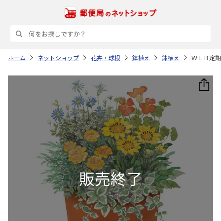
ホーム
ネットショップ
花卉・球根
鉢植え
鉢植え
ＷＥＢ定期