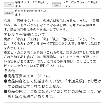
冷凍ゆうパックでお届けし
レターパックライトでお届け
ます。
します
佐川急便でのお届けとなり
ます
なお、「普通ゆうパック」の場合は表示しません。また、「夏期
のみチルドゆうパック」などとなる場合は、記号での表示はせ
ず、商品内容欄にその旨を表示しています。
アレルギー情報について
商品に「小麦」「そば」「卵」「乳」「落花生」「えび」「か
に」「くるみ」のアレルギー特定8品目を含んでいる場合に品目名
を表示します。
※エビ・カニを除く魚介類（これらの魚介類を原材料として製造
された加工品も含む）は、漁獲漁法によりエビ・カニが混じって
いる場合があります。 また、これらの魚介類は、エサとしてエ
ビ・カニを食べている可能性があります。
その他
商品写真はイメージです。
商品内容として記載されていない「小道具類」はお届け
する商品に含まれておりません。
商品の色は、ご覧になるパソコンなどの環境により、実
際と異なる場合があります。