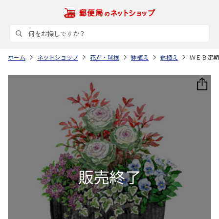
ホーム
ネットショップ
花卉・球根
鉢植え
鉢植え
ＷＥＢ定期