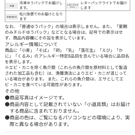
冷凍ゆうパックでお届けし
レターパックライトでお届け
ます。
します
佐川急便でのお届けとなり
ます
なお、「普通ゆうパック」の場合は表示しません。また、「夏期
のみチルドゆうパック」などとなる場合は、記号での表示はせ
ず、商品内容欄にその旨を表示しています。
アレルギー情報について
商品に「小麦」「そば」「卵」「乳」「落花生」「えび」「か
に」「くるみ」のアレルギー特定8品目を含んでいる場合に品目名
を表示します。
※エビ・カニを除く魚介類（これらの魚介類を原材料として製造
された加工品も含む）は、漁獲漁法によりエビ・カニが混じって
いる場合があります。 また、これらの魚介類は、エサとしてエ
ビ・カニを食べている可能性があります。
その他
商品写真はイメージです。
商品内容として記載されていない「小道具類」はお届け
する商品に含まれておりません。
商品の色は、ご覧になるパソコンなどの環境により、実
際と異なる場合があります。