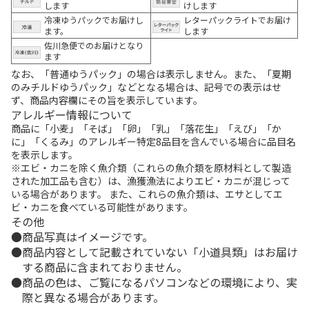
します
けします
冷凍ゆうパックでお届けし
レターパックライトでお届け
ます。
します
佐川急便でのお届けとなり
ます
なお、「普通ゆうパック」の場合は表示しません。また、「夏期
のみチルドゆうパック」などとなる場合は、記号での表示はせ
ず、商品内容欄にその旨を表示しています。
アレルギー情報について
商品に「小麦」「そば」「卵」「乳」「落花生」「えび」「か
に」「くるみ」のアレルギー特定8品目を含んでいる場合に品目名
を表示します。
※エビ・カニを除く魚介類（これらの魚介類を原材料として製造
された加工品も含む）は、漁獲漁法によりエビ・カニが混じって
いる場合があります。 また、これらの魚介類は、エサとしてエ
ビ・カニを食べている可能性があります。
その他
商品写真はイメージです。
商品内容として記載されていない「小道具類」はお届け
する商品に含まれておりません。
商品の色は、ご覧になるパソコンなどの環境により、実
際と異なる場合があります。