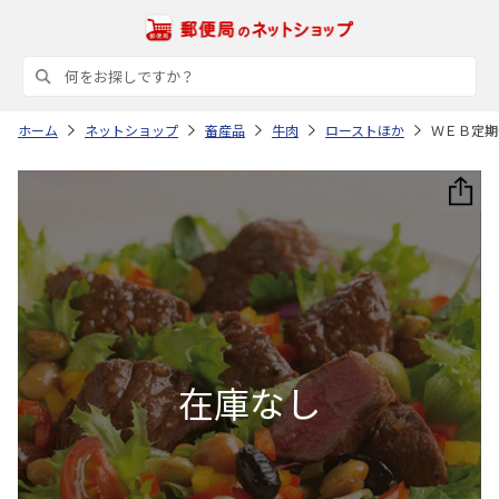
ホーム
ネットショップ
畜産品
牛肉
ローストほか
ＷＥＢ定期