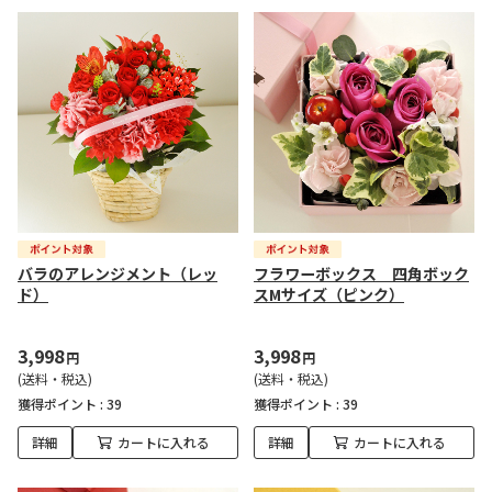
バラのアレンジメント（レッ
フラワーボックス 四角ボック
ド）
スMサイズ（ピンク）
3,998
3,998
円
円
(送料・税込)
(送料・税込)
獲得ポイント :
39
獲得ポイント :
39
詳細
カートに入れる
詳細
カートに入れる