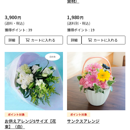
資材）
3,900
1,980
円
円
(送料・税込)
(送料別・税込)
獲得ポイント :
39
獲得ポイント :
19
詳細
カートに入れる
詳細
カートに入れる
お供えアレンジSサイズ【花
サンクスアレンジ
束】（白）