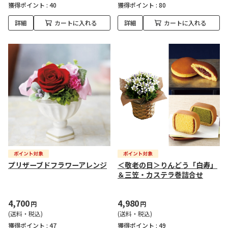
獲得ポイント :
40
獲得ポイント :
80
詳細
カートに入れる
詳細
カートに入れる
プリザーブドフラワーアレンジ
＜敬老の日＞りんどう「白寿」
＆三笠・カステラ巻詰合せ
4,700
4,980
円
円
(送料・税込)
(送料・税込)
獲得ポイント :
47
獲得ポイント :
49