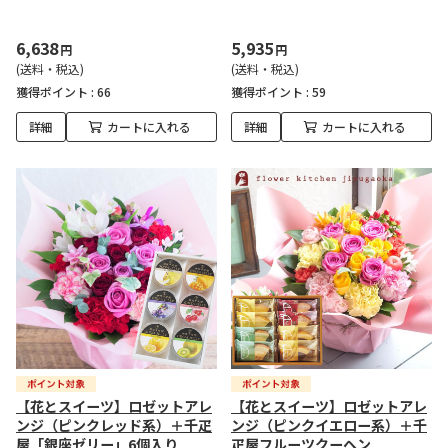
6,638
5,935
円
円
(送料・税込)
(送料・税込)
獲得ポイント :
66
獲得ポイント :
59
詳細
カートに入れる
詳細
カートに入れる
【花とスイーツ】ロゼットアレ
【花とスイーツ】ロゼットアレ
ンジ（ピンクレッド系）＋千疋
ンジ（ピンクイエロー系）＋千
屋「銀座ゼリー」6個入り
疋屋フルーツクーヘン