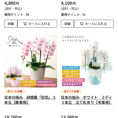
4,800
4,100
円
円
(送料・税込)
(送料・税込)
獲得ポイント :
48
獲得ポイント :
41
詳細
カートに入れる
詳細
カートに入れる
日本の極み 胡蝶蘭「初恋」３
日本の極み ホワイト ミディ
本立【慶事用】
３本立 立て札有り【弔事用】
18,700
13,000
円
円