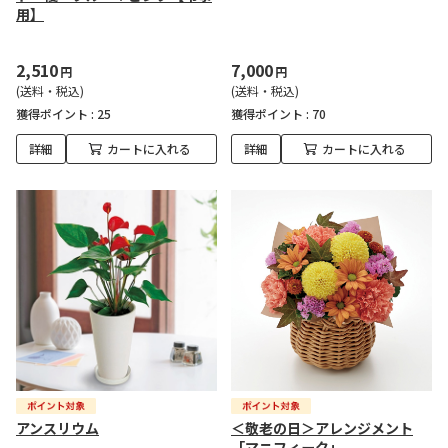
用】
2,510
7,000
円
円
(送料・税込)
(送料・税込)
獲得ポイント :
25
獲得ポイント :
70
詳細
カートに入れる
詳細
カートに入れる
アンスリウム
＜敬老の日＞アレンジメント
「マニフィーク」