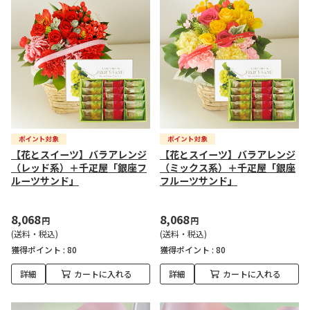
【花とスイーツ】バラアレンジ
【花とスイーツ】バラアレンジ
（レッド系）＋千疋屋「銀座フ
（ミックス系）＋千疋屋「銀座
ルーツサンド」
フルーツサンド」
8,068
8,068
円
円
(送料・税込)
(送料・税込)
獲得ポイント :
80
獲得ポイント :
80
詳細
カートに入れる
詳細
カートに入れる