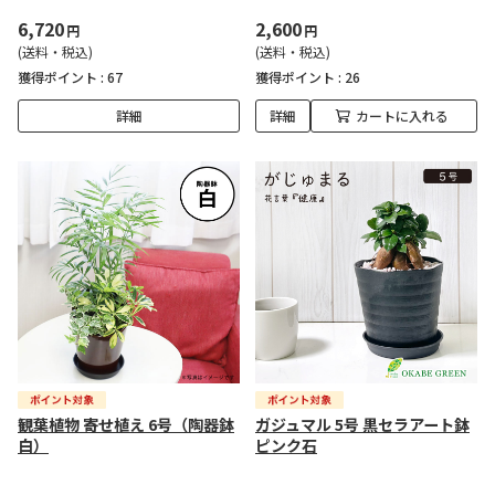
6,720
2,600
円
円
(送料・税込)
(送料・税込)
獲得ポイント :
67
獲得ポイント :
26
詳細
詳細
カートに入れる
観葉植物 寄せ植え 6号（陶器鉢
ガジュマル 5号 黒セラアート鉢
白）
ピンク石