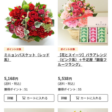
ミニョンバスケット（レッド
【花とスイーツ】バラアレンジ
系）
（ピンク系）＋千疋屋「銀座フ
ルーツラング」
5,168
5,538
円
円
(送料・税込)
(送料・税込)
獲得ポイント :
51
獲得ポイント :
55
詳細
カートに入れる
詳細
カートに入れる