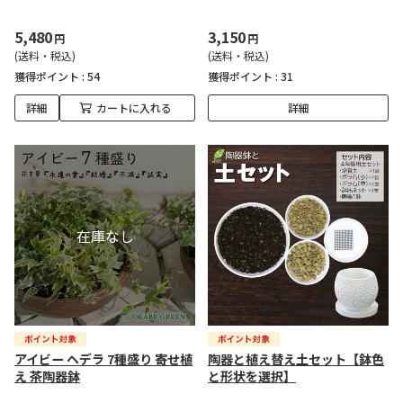
5,480
3,150
円
円
(送料・税込)
(送料・税込)
獲得ポイント :
54
獲得ポイント :
31
詳細
カートに入れる
詳細
アイビー ヘデラ 7種盛り 寄せ植
陶器と植え替え土セット【鉢色
え 茶陶器鉢
と形状を選択】