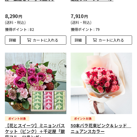
8,290
7,910
円
円
(送料・税込)
(送料・税込)
獲得ポイント :
82
獲得ポイント :
79
詳細
カートに入れる
詳細
カートに入れる
【花とスイーツ】ミニョンバス
50本バラ花束ピンク＆レッド
ケット（ピンク）＋千疋屋「銀
ニュアンスカラー