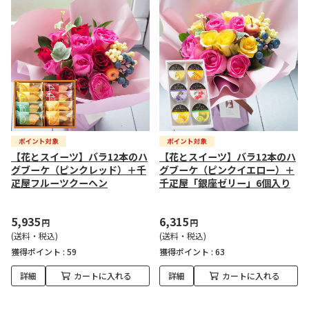
【花とスイーツ】バラ12本のハ
【花とスイーツ】バラ12本のハ
グブーケ（ピンクレッド）＋千
グブーケ（ピンクイエロー）＋
疋屋フルーツクーヘン
千疋屋「銀座ゼリー」6個入り
5,935
6,315
円
円
(送料・税込)
(送料・税込)
獲得ポイント :
59
獲得ポイント :
63
詳細
カートに入れる
詳細
カートに入れる