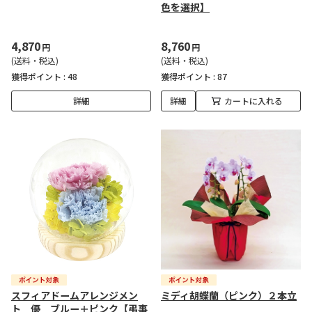
色を選択】
4,870
8,760
円
円
(送料・税込)
(送料・税込)
獲得ポイント :
48
獲得ポイント :
87
詳細
詳細
カートに入れる
スフィアドームアレンジメン
ミディ胡蝶蘭（ピンク）２本立
ト 優 ブルー＋ピンク【弔事