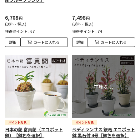
座フルーツラング」
6,708
7,498
円
円
(送料・税込)
(送料・税込)
獲得ポイント :
67
獲得ポイント :
74
詳細
カートに入れる
詳細
カートに入れる
日本の蘭 富貴蘭（エコポット
ペディランサス 銀竜 エコポット
鉢）【鉢色を選択】
鉢 黒石付 4号【鉢色を選択】