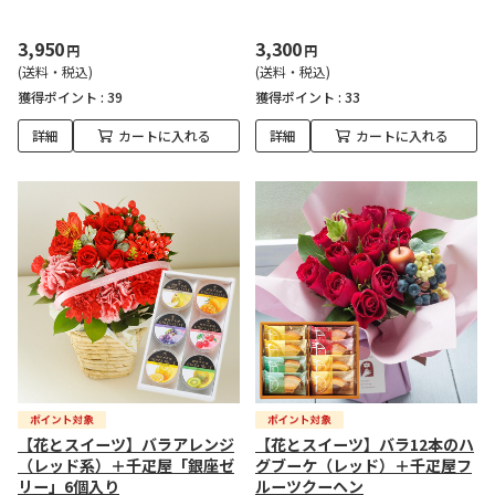
3,950
3,300
円
円
(送料・税込)
(送料・税込)
獲得ポイント :
39
獲得ポイント :
33
詳細
カートに入れる
詳細
カートに入れる
【花とスイーツ】バラアレンジ
【花とスイーツ】バラ12本のハ
（レッド系）＋千疋屋「銀座ゼ
グブーケ（レッド）＋千疋屋フ
リー」6個入り
ルーツクーヘン