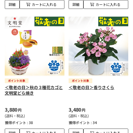
詳細
カートに入れる
詳細
カートに入れる
＜敬老の日＞秋の３種花カゴと
＜敬老の日＞香りさくら
文明堂どら焼き
3,880
3,480
円
円
(送料・税込)
(送料・税込)
獲得ポイント :
38
獲得ポイント :
34
詳細
カートに入れる
詳細
カートに入れる