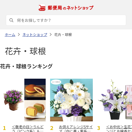
ホーム
ネットショップ
花卉・球根
花卉・球根
花卉・球根ランキング
＜敬老の日＞りんど
お供えアレンジSサイ
＜お中元＞生花
う（ピンク系）＆三
ズ（白に青・紫系を
ンジとお線香セ