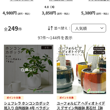
笠・カステラ巻詰合
入れて）
せ
4.8
（4）
4,980円
3,850円
5,380円
(送料・税込)
(送料・税込)
(送料・税込)
249
並べ替え：
全
件
97件～144件を表示
シェフレラ ホンコンカポック
ユーフォルビア ヘディオトイデ
斑入り 白陶器鉢 4号 ベラボン
ス デザイン陶器鉢 黒石付【鉢