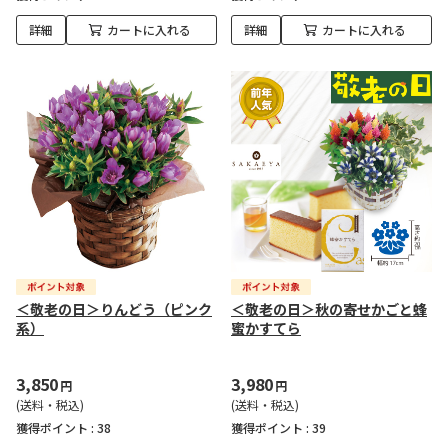
詳細
カートに入れる
詳細
カートに入れる
＜敬老の日＞りんどう（ピンク
＜敬老の日＞秋の寄せかごと蜂
系）
蜜かすてら
3,850
3,980
円
円
(送料・税込)
(送料・税込)
獲得ポイント :
38
獲得ポイント :
39