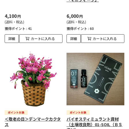
4,100
6,000
円
円
(送料・税込)
(送料・税込)
獲得ポイント :
41
獲得ポイント :
60
詳細
カートに入れる
詳細
カートに入れる
＜敬老の日＞デンマークカクタ
バイオスティミュラント資材
ス
（土壌改良剤）01-SOIL（ＢＳ