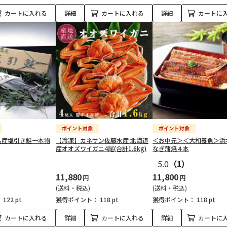
カートに入れる
詳細
カートに入れる
詳細
カートに
名産塩引き鮭一本物
【冷凍】カネサン佐藤水産 北海道
＜お中元＞＜大和養魚＞浜
産オオズワイガニ4尾(合計1.6kg)
なぎ蒲焼４本
5.0
（1）
11,880
11,800
円
円
(送料・税込)
(送料・税込)
：
122 pt
獲得ポイント：
118 pt
獲得ポイント：
118 pt
カートに入れる
詳細
カートに入れる
詳細
カートに