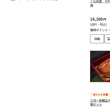
か）・あなご（131）
＞九州産 や
焼
一夜干し・干物（53）
16,200
円
漬け魚（味噌漬け・粕漬
(送料・税込)
けほか）（35）
獲得ポイント
詳細
練り物（かまぼこ・さつ
まあげ・ちくわほか）
（117）
干し物（しらす・ちりめ
ん）・だし素材（13）
佃煮・甘露煮（22）
その他魚類（61）
三河一色鰻正ポ
貝類『生鮮』（11）
個セット