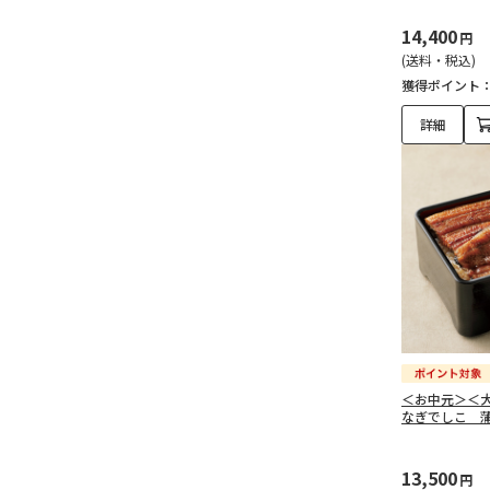
ホタテ（活き・剥き身）
（8）
14,400
円
(送料・税込)
カキ（活き・剥き身）
獲得ポイント
（1）
詳細
その他貝類（2）
貝類『加工品』（16）
その他貝類加工品（16）
魚卵（110）
いくら（3）
＜お中元＞＜
かずのこ（7）
なぎでしこ 
たらこ（11）
13,500
円