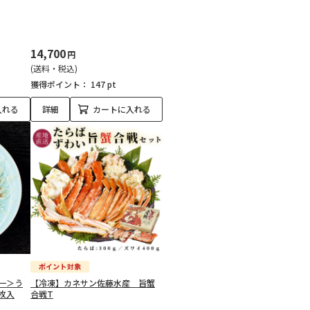
14,700
円
(送料・税込)
獲得ポイント：
147 pt
入れる
詳細
カートに入れる
一＞う
【冷凍】カネサン佐藤水産 旨蟹
枚入
合戦T