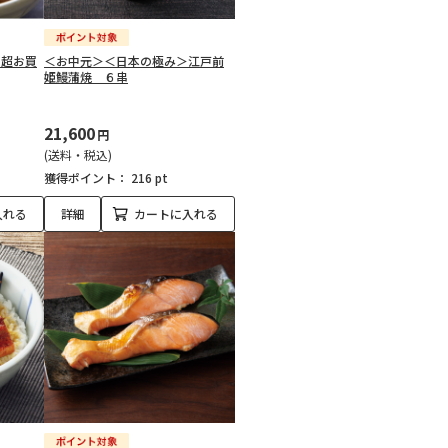
ク超お買
＜お中元＞＜日本の極み＞江戸前
姫鰻蒲焼 ６串
21,600
円
(送料・税込)
獲得ポイント：
216 pt
入れる
詳細
カートに入れる