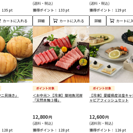
(送料・税込)
(送料・税込)
：
135 pt
獲得ポイント：
133 pt
獲得ポイント：
129 pt
カートに入れる
詳細
カートに入れる
詳細
カートに
ウニ貝焼き」
＜お中元＞【冷凍】築地魚河岸
【冷凍】愛媛県産法皇キャ
「天然本鮪３種」
ャビアフィッシュセット
12,800
12,600
円
円
(送料・税込)
(送料別・税込)
：
128 pt
獲得ポイント：
128 pt
獲得ポイント：
126 pt