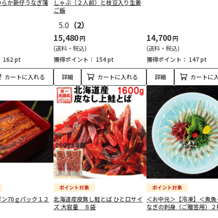
わらか新仔うなぎ蒲
しゃぶ（２人前）と枝豆入り生姜
ご飯
5.0
（2）
15,480
14,700
円
円
(送料・税込)
(送料・税込)
：
162 pt
獲得ポイント：
154 pt
獲得ポイント：
147 pt
カートに入れる
詳細
カートに入れる
詳細
カートに
ン70ｇパック１２
北海道産皮無し鮭とば ひと口サイ
＜お中元＞【冷凍】＜魚魚
ズ 大容量 ８袋
なぎの刺身（ご贈答用）２