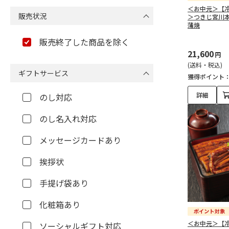
（14）
＜お中元＞【
販売状況
＞つきじ宮川
蒲焼
その他魚類『生鮮』（48）
販売終了した商品を除く
21,600
かつお（6）
円
(送料・税込)
ギフトサービス
獲得ポイント
まぐろ（15）
詳細
のし対応
いか・たこ（1）
のし名入れ対応
その他魚類（16）
メッセージカードあり
詰合わせ（海鮮鍋など）
（10）
挨拶状
手提げ袋あり
その他魚類『加工品』
（432）
化粧箱あり
うなぎ（蒲焼・白焼きほ
＜お中元＞【
ソーシャルギフト対応