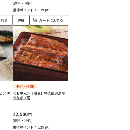
(送料・税込)
獲得ポイント：
129 pt
入れる
詳細
カートに入れる
ビア キ
＜お中元＞【冷凍】特大鹿児島産
うなぎ３尾
12,500
円
(送料・税込)
獲得ポイント：
125 pt