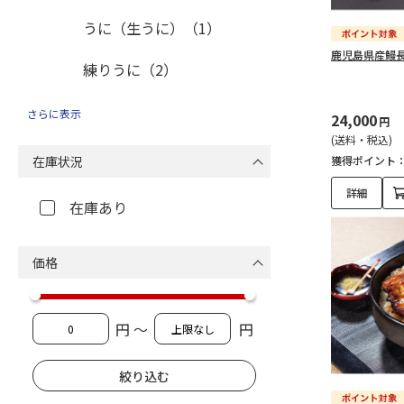
うに（生うに）（1）
鹿児島県産鰻
練りうに（2）
その他うに加工品（3）
さらに表示
24,000
円
(送料・税込)
鮭『生鮮・加工品』（68）
在庫状況
獲得ポイント
鮭（塩漬け・生）（29）
詳細
在庫あり
粕漬け・糀付け（半生）
（3）
価格
その他鮭加工品（36）
円 ～
円
ふぐ『生鮮・加工品』
（14）
ふぐ（刺身・生切り身）