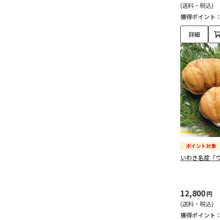
(送料・税込)
めんたいこ（85）
獲得ポイント
その他魚卵（4）
詳細
海草（58）
のり（乾燥・焼き・味
付）（54）
わかめ・その他海草（半
生）（1）
その他海草加工品（3）
いわき名産「
その他水産（3）
その他水産（3）
12,800
円
(送料・税込)
獲得ポイント