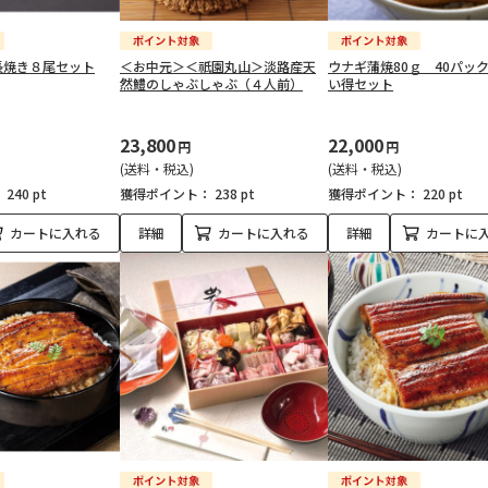
長焼き８尾セット
＜お中元＞＜祇園丸山＞淡路産天
ウナギ蒲焼80ｇ 40パッ
然鱧のしゃぶしゃぶ（４人前）
い得セット
23,800
22,000
円
円
(送料・税込)
(送料・税込)
：
240 pt
獲得ポイント：
238 pt
獲得ポイント：
220 pt
カートに入れる
詳細
カートに入れる
詳細
カートに