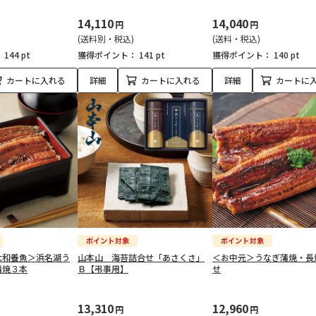
14,110
14,040
円
円
(送料別・税込)
(送料・税込)
：
144 pt
獲得ポイント：
141 pt
獲得ポイント：
140 pt
カートに入れる
詳細
カートに入れる
詳細
カートに
大和養魚＞浜名湖う
山本山 海苔詰合せ「あさくさ」
＜お中元＞うなぎ蒲焼・長
蒲焼３本
Ｂ【弔事用】
せ
13,310
12,960
円
円