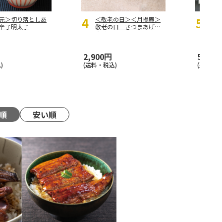
元＞切り落としあ
＜敬老の日＞＜月揚庵＞
しら
辛子明太子
敬老の日 さつまあげ詰
合せ
4.5
（
2,900円
5,300
)
(送料・税込)
(送料・税
順
安い順