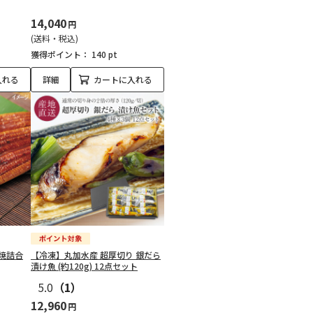
14,040
円
(送料・税込)
獲得ポイント：
140 pt
入れる
詳細
カートに入れる
焼詰合
【冷凍】丸加水産 超厚切り 銀だら
漬け魚 (約120g) 12点セット
5.0
（1）
12,960
円