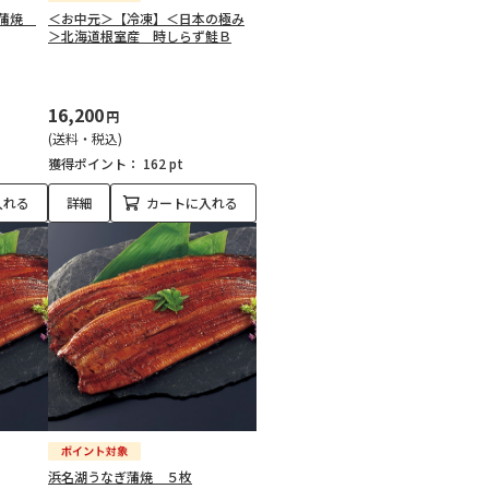
ぎ蒲焼
＜お中元＞【冷凍】＜日本の極み
＞北海道根室産 時しらず鮭Ｂ
16,200
円
(送料・税込)
獲得ポイント：
162 pt
入れる
詳細
カートに入れる
浜名湖うなぎ蒲焼 ５枚