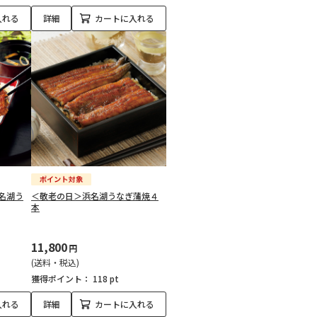
入れる
詳細
カートに入れる
名湖う
＜敬老の日＞浜名湖うなぎ蒲焼４
本
11,800
円
(送料・税込)
獲得ポイント：
118 pt
入れる
詳細
カートに入れる