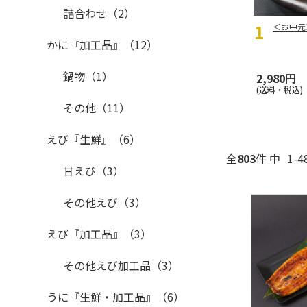
詰合わせ（2）
＜お中元
かに『加工品』（12）
鍋物（1）
2,980円
(送料・税込)
その他（11）
えび『生鮮』（6）
全
803
件 中
1-
甘えび（3）
その他えび（3）
えび『加工品』（3）
その他えび加工品（3）
うに『生鮮・加工品』（6）