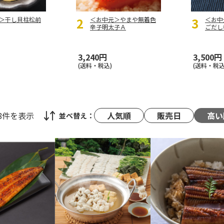
＞干し貝柱松前
＜お中元＞やまや無着色
＜お中
辛子明太子Ａ
ごだし
3,240円
3,500円
(送料・税込)
(送料・税込
48件
を表示
人気順
販売日
高い
並べ替え：