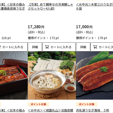
冷凍】＜日本の極み
【冷凍】めで鯛幸せの冷凍鯛しゃ
＜お中元＞木曽三川うな
本廛備長炭焼うなぎ
ぶセット(2～4人前)
６袋
17,280
17,000
円
円
(送料・税込)
(送料・税込)
：
216 pt
獲得ポイント：
172 pt
獲得ポイント：
170 pt
カートに入れる
詳細
カートに入れる
詳細
カートに
冷凍】＜日本の極み
＜お中元＞＜祇園丸山＞淡路産鱧
浜名湖うなぎ蒲焼 ５枚