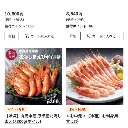
10,800
8,640
円
円
(送料・税込)
(送料・税込)
獲得ポイント :
108
獲得ポイント :
86
詳細
カートに入れる
詳細
カートに入れる
【冷凍】丸高水産 厚岸産北海し
＜お中元＞【冷凍】お刺身用
まえび300g(ボイル)
甘えび