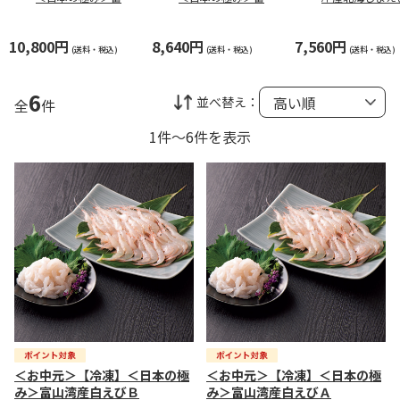
湾産白えびＢ
湾産白えびＡ
0g(ボイル)
10,800円
8,640円
7,560円
(送料・税込)
(送料・税込)
(送料・税込)
6
並べ替え：
全
件
1件～6件を表示
＜お中元＞【冷凍】＜日本の極
＜お中元＞【冷凍】＜日本の極
み＞富山湾産白えびＢ
み＞富山湾産白えびＡ