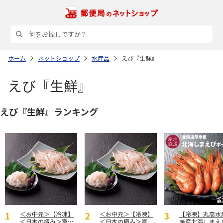
ホーム
ネットショップ
水産品
えび『生鮮』
えび『生鮮』
えび『生鮮』ランキング
＜お中元＞【冷凍】
＜お中元＞【冷凍】
【冷凍】丸高水
＜日本の極み＞富山
＜日本の極み＞富山
岸産北海しまえび