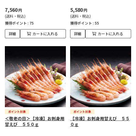
7,560
5,580
円
円
(送料・税込)
(送料・税込)
獲得ポイント :
75
獲得ポイント :
55
詳細
カートに入れる
詳細
カートに入れる
＜敬老の日＞【冷凍】お刺身用
【冷凍】お刺身用甘えび ５５
甘えび ５５０ｇ
０ｇ