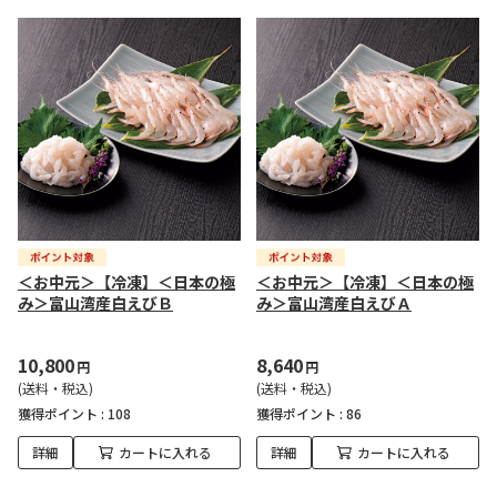
＜お中元＞【冷凍】＜日本の極
＜お中元＞【冷凍】＜日本の極
み＞富山湾産白えびＢ
み＞富山湾産白えびＡ
10,800
8,640
円
円
(送料・税込)
(送料・税込)
獲得ポイント :
108
獲得ポイント :
86
詳細
カートに入れる
詳細
カートに入れる