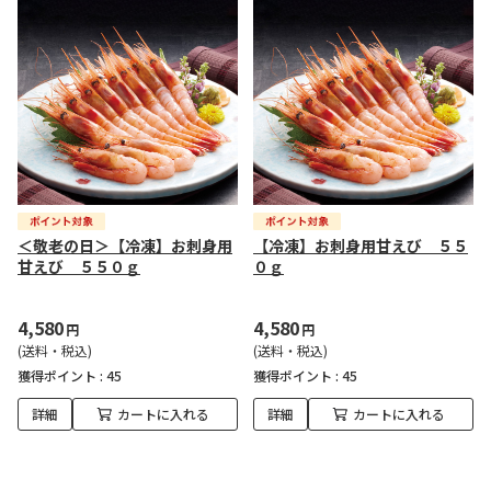
＜敬老の日＞【冷凍】お刺身用
【冷凍】お刺身用甘えび ５５
甘えび ５５０ｇ
０ｇ
4,580
4,580
円
円
(送料・税込)
(送料・税込)
獲得ポイント :
45
獲得ポイント :
45
詳細
カートに入れる
詳細
カートに入れる