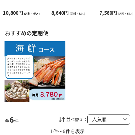
湾産白えびＢ
湾産白えびＡ
0g(ボイル)
10,800円
8,640円
7,560円
(送料・税込)
(送料・税込)
(送料・税込)
おすすめの定期便
6
並べ替え：
全
件
1件～6件を表示