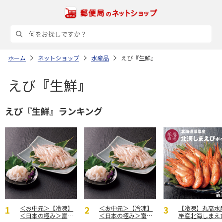
ホーム
ネットショップ
水産品
えび『生鮮』
えび『生鮮』
えび『生鮮』ランキング
＜お中元＞【冷凍】
＜お中元＞【冷凍】
【冷凍】丸高水
＜日本の極み＞富山
＜日本の極み＞富山
岸産北海しまえび