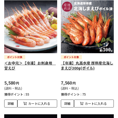
＜お中元＞【冷凍】お刺身用
【冷凍】丸高水産 厚岸産北海し
甘えび
まえび300g(ボイル)
5,580
7,560
円
円
(送料・税込)
(送料・税込)
獲得ポイント :
55
獲得ポイント :
75
詳細
カートに入れる
詳細
カートに入れる