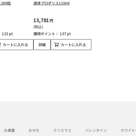
200粒
液体プロポリス110ml
13,781
円
(税込)
：
123 pt
獲得ポイント：
137 pt
カートに入れる
詳細
カートに入れる
お歳暮
おせち
クリスマス
バレンタイン
ホワイト