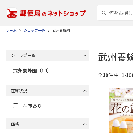
ホーム
ショップ一覧
武州養蜂園
武州養
ショップ一覧
武州養蜂園（10）
全
10
件 中
1-1
在庫状況
在庫あり
価格