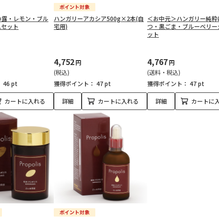
の露・レモン・ブル
ハンガリーアカシア500g×2本(自
＜お中元＞ハンガリー純粋
ムセット
宅用)
つ・黒ごま・ブルーベリー
ット
4,752
4,767
円
円
(税込)
(送料・税込)
：
46 pt
獲得ポイント：
47 pt
獲得ポイント：
47 pt
カートに入れる
詳細
カートに入れる
詳細
カートに