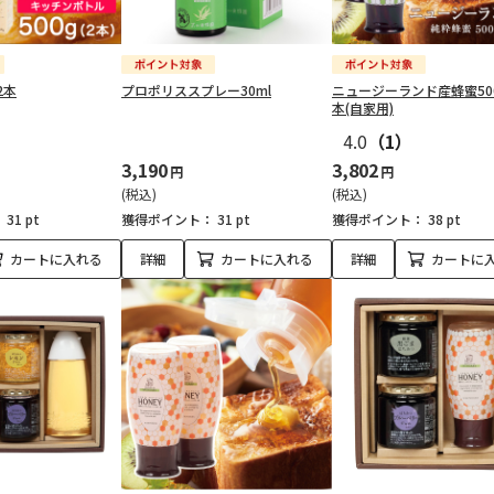
2本
プロポリススプレー30ml
ニュージーランド産蜂蜜50
本(自家用)
4.0
（1）
3,190
3,802
円
円
(税込)
(税込)
：
31 pt
獲得ポイント：
31 pt
獲得ポイント：
38 pt
カートに入れる
詳細
カートに入れる
詳細
カートに