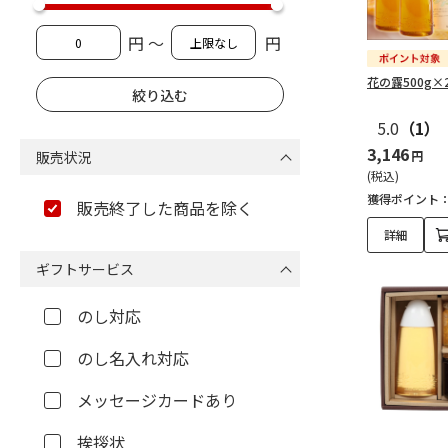
円 ～
円
花の露500g×
5.0
（1）
3,146
販売状況
円
(税込)
獲得ポイント
販売終了した商品を除く
詳細
ギフトサービス
のし対応
のし名入れ対応
メッセージカードあり
挨拶状