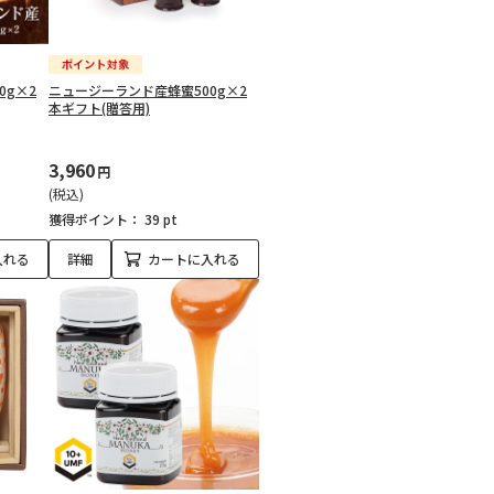
0g×2
ニュージーランド産蜂蜜500g×2
本ギフト(贈答用)
3,960
円
(税込)
獲得ポイント：
39 pt
入れる
詳細
カートに入れる