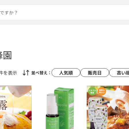
蜂園
0件
を表示
人気順
販売日
高い
並べ替え：