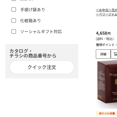
手提げ袋あり
＜お中元＞花
ーベリージャ
化粧箱あり
ソーシャルギフト対応
4,658
円
(送料・税込)
獲得ポイント
カタログ・
詳細
チラシの商品番号から