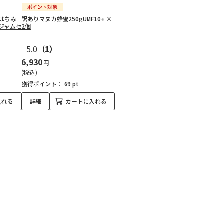
はちみ
訳ありマヌカ蜂蜜250gUMF10+ ×
ジャムセ
2個
5.0
（1）
6,930
円
(税込)
獲得ポイント：
69 pt
入れる
詳細
カートに入れる