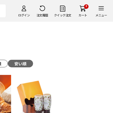
0
ログイン
注文履歴
クイック注文
カート
メニュー
順
安い順