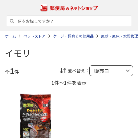
ホーム
ペットストア
ケージ・飼育その他用品
底砂・底床・水質管理
イモリ
1
並べ替え：
全
件
1件～1件を表示